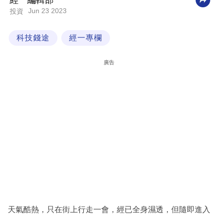
經一編輯部
Jun 23 2023
投資
科
技
科技錢途
經一專欄
職
場
廣告
生
活
時
事
專
欄
訂
閱
專
天氣酷熱，只在街上行走一會，經已全身濕透，但隨即進入
區