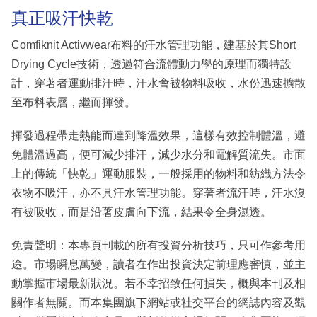
真正吸汗快乾
Comfiknit Activwear布料的汗水管理功能，建基於其Short
Drying Cycle技術，透過符合流體動力學的原理而獨特設
計，穿著者運動排汗時，汗水會被物料吸收，水份迅速擴散
至布料表層，繼而揮發。
揮發過程帶走熱能而達到降溫效果，這樣有效控制體溫，避
免體溫過高，便可減少排汗，減少水分和電解質流失。市面
上的傳統「快乾」運動服裝，一般採用的物料和紡織方法令
衣物不吸汗，亦不具汗水管理功能。穿著者流汗時，汗水沒
有被吸收，而是沿著皮膚向下流，結果令全身濕透。
免責聲明：本專頁刊載的所有投資分析技巧，只可作參考用
途。市場瞬息萬變，讀者在作出投資決定前理應審慎，並主
動掌握市場最新狀況。若不幸招致任何損失，概與本刊及相
關作者無關。而本集團旗下網站或社交平台的網誌內容及觀