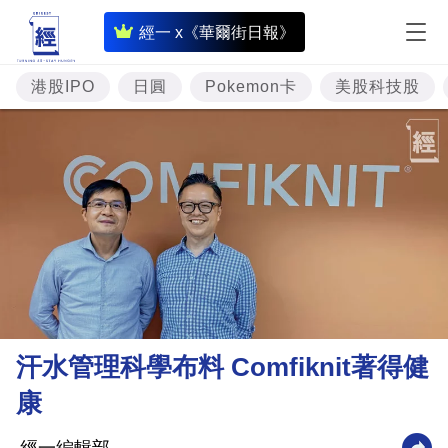
即
經一 x《華爾街日報》
時
財
港股IPO
日圓
Pokemon卡
美股科技股
經
專
題
投
資
樓
市
理
汗水管理科學布料 Comfiknit著得健
財
康
商
業