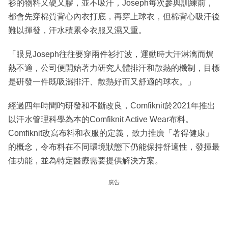
衫的物料又硬又膠，並不吸汗，Joseph每次參與訓練前，
都會先穿棉質背心內衣打底，再穿上球衣，但棉背心吸汗後
難以揮發，汗水積累令衣服又濕又重。
「眼見Joseph往往要穿兩件衫打波，運動時大汗淋漓而焗
熱不適，公司便開始著力研究人體排汗和散熱的機制，目標
是硏發一件既吸濕排汗、散熱好而又舒適的球衣。」
經過四年時間旳研發和不斷改良，Comfiknit於2021年推出
以汗水管理科學為本的Comfiknit Active Wear布料。
Comfiknit改寫布料和衣服的定義，致力推廣「著得健康」
的概念，令布料在不同環境狀態下仍能保持舒適性，發揮最
佳功能，並為特定醫療需要提供解決方案。
廣告