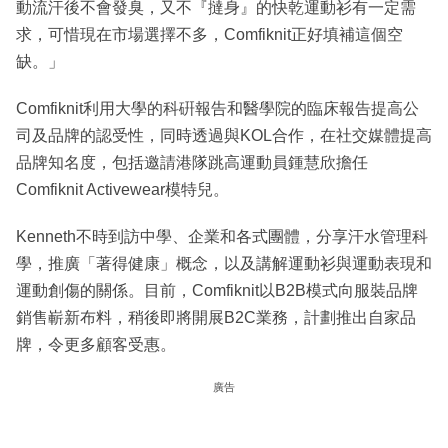
動流汗後不會發臭，又不『撻身』的快乾運動衫有一定需
求，可惜現在市場選擇不多，Comfiknit正好填補這個空
缺。」
Comfiknit利用大學的科硏報告和醫學院的臨床報告提高公
司及品牌的認受性，同時透過與KOL合作，在社交媒體提高
品牌知名度，包括邀請港隊跳高運動員鍾慧欣擔任
Comfiknit Activewear模特兒。
Kenneth不時到訪中學、企業和各式團體，分享汗水管理科
學，推廣「著得健康」概念，以及講解運動衫與運動表現和
運動創傷的關係。目前，Comfiknit以B2B模式向服裝品牌
銷售嶄新布料，稍後即將開展B2C業務，計劃推出自家品
牌，令更多顧客受惠。
廣告