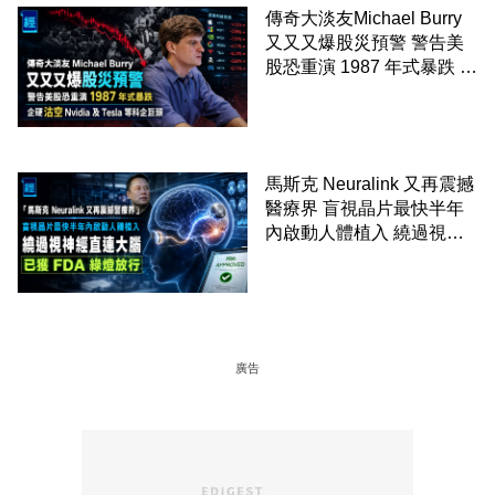
傳奇大淡友Michael Burry
又又又爆股災預警 警告美
股恐重演 1987 年式暴跌 企
硬沽空 Nvidia 及 Tesla 等
科企巨頭
馬斯克 Neuralink 又再震撼
醫療界 盲視晶片最快半年
內啟動人體植入 繞過視神
經直連大腦 已獲 FDA 綠燈
放行
廣告