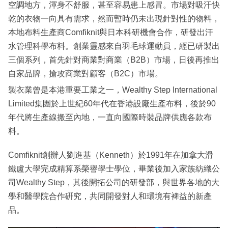
空調地方，渾身不舒服，甚至容易患上感冒。市場對吸汗快
乾的衣物一向具有需求，然而暫時仍未出現針對性的物料，
本地布料生產商Comfiknit與日本科研機會合作，研發出汗
水管理科學布料。創業靈感來自羽毛球運動員，經已研製出
三個系列，首先針對商業對商業（B2B）市場，日後再推出
自家品牌，搶攻商業對顧客（B2C）市場。
製衣業曾是本港重要工業之一，Wealthy Step International
Limited集團於上世紀60年代在香港設廠生產布料，後於90
年代將生產線搬至內地，一直向國際時裝品牌供應各款布
料。
Comfiknit創辦人劉進基（Kenneth）於1991年在加拿大滑
鐵盧大學完成精算系榮譽學士學位，畢業後加入家族紡織公
司Wealthy Step，其後開拓公司的研發部，與世界各地的大
學和醫學院合作硏究，共同開發對人和環境有裨益的新產
品。