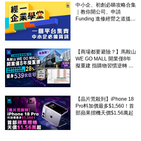
中小企、初創必睇攻略合集
｜教你開公司、申請
Funding 進修經營之道搵大
錢！
【商場都要避險？】馬鞍山
WE GO MALL 開業僅8年
擬重建 指購物習慣逆轉 餐
飲出租率暴跌至 28% 變身
539伙住宅
【晶片荒殺到】iPhone 18
Pro料加價最多$1,560！首
部蘋果摺機天價$1.56萬起