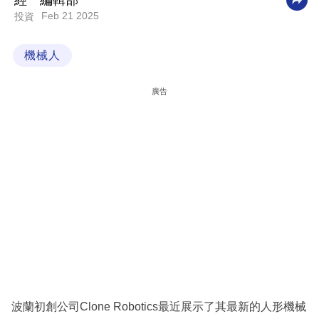
經一編輯部
Feb 21 2025
投資
科
技
機械人
職
場
廣告
生
活
時
事
專
欄
訂
閱
專
波蘭初創公司Clone Robotics最近展示了其最新的人形機械
區