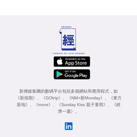
新傳媒集團的數碼平台包括多個網站和應用程式，如
《新假期》
、
《GOtrip》
、
《NM+新Monday》
、
《東方
新地》
、
《more》
、
《Sunday Kiss 親子童萌》
、
《經
濟一週》
。