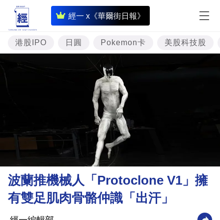
即
經一 x《華爾街日報》
時
財
港股IPO
日圓
Pokemon卡
美股科技股
經
專
題
投
資
樓
市
理
波蘭推機械人「Protoclone V1」擁
財
有雙足肌肉骨骼仲識「出汗」
商
業