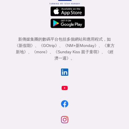
新傳媒集團的數碼平台包括多個網站和應用程式，如
《新假期》
、
《GOtrip》
、
《NM+新Monday》
、
《東方
新地》
、
《more》
、
《Sunday Kiss 親子童萌》
、
《經
濟一週》
。