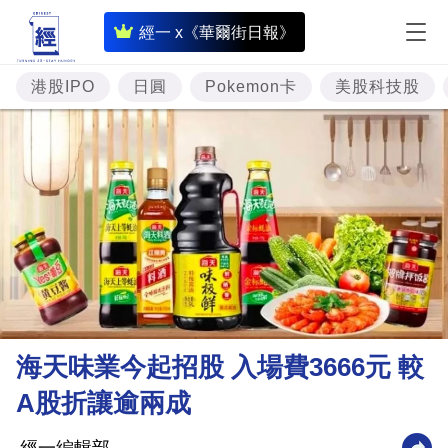
即
經一 x《華爾街日報》
時
財
港股IPO
日圓
Pokemon卡
美股科技股
經
專
題
投
資
樓
市
理
海天味業今起招股 入場費3666元 較
財
A股折讓逾兩成
商
業