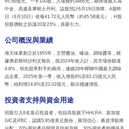
95.56億元。一手100股，入場費約3666元，聯席保薦人為
中金、高盛及摩根士丹利。該股預計6月19日掛牌。A股昨
日（6月10日）收報41.72元人民幣（約45.58港元），H股
招股價較之折讓20至23%，具吸引力。
公司概況與業績
海天味業創立於1955年，主營醬油、蠔油、調味醬等，根
據弗若斯特沙利文報告，按2024年收入計，其市場份額達
4.8%，領先競爭對手約兩倍，連續28年蟬聯中國最大調味
品企業。2025年第一季，收入增長8%至83.15億元人民
幣，純利增14.8%至22.02億元，顯示穩健增長。
投資者支持與資金用途
招股引入8名基石投資者，包括高瓴旗下HHLRA、新加坡
GIC及RBC，認購5.95億美元股份，展現信心。募資淨額將
分配：20%用於產品開發及技術升級，30%用於產能擴張及