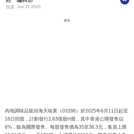
經一編輯部
Jun 11 2025
投資
科
技
廣告
職
場
生
活
時
事
專
欄
訂
內地調味品龍頭海天味業（03288）於2025年6月11日起至
閱
16日招股，計劃發行2.63億股H股，其中香港公開發售佔
專
6%，餘為國際發售。每股發售價為35至36.3元，集資上限
區