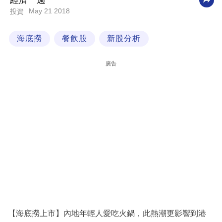
經濟一週
May 21 2018
投資
科
技
海底撈
餐飲股
新股分析
職
場
廣告
生
活
時
事
專
欄
訂
閱
專
【海底撈上市】內地年輕人愛吃火鍋，此熱潮更影響到港
區