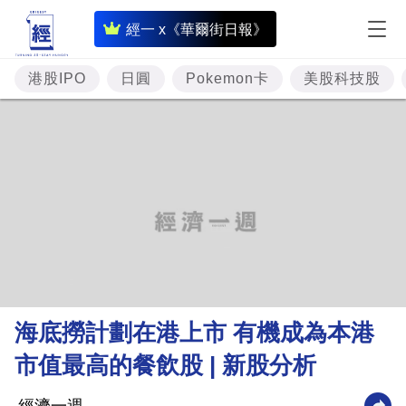
即
經一 x《華爾街日報》
時
財
港股IPO
日圓
Pokemon卡
美股科技股
經
專
題
投
資
樓
市
理
海底撈計劃在港上市 有機成為本港
財
市值最高的餐飲股 | 新股分析
商
業