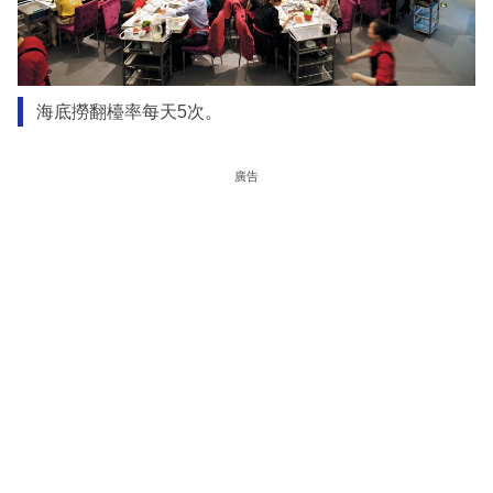
海底撈翻檯率每天5次。
廣告