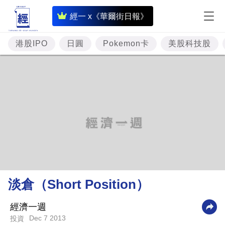
即
經一 x《華爾街日報》
時
財
港股IPO
日圓
Pokemon卡
美股科技股
經
專
題
投
資
樓
市
理
淡倉（Short Position）
財
商
經濟一週
Dec 7 2013
投資
業