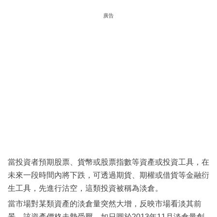
科
廣告
技
職
場
生
活
時
事
專
欄
當投資者預期股票、貨幣或股票指數等資產或投資工具，在
訂
未來一段時間內將下跌，可透過期貨、期權或借貨等金融衍
閱
生工具，先進行沽空，這類投資被稱為淡倉。
專
當市場對某類資產的淡倉量突然大增，反映市場看淡其前
區
景，該資產價格走勢受壓。如日圓於2013年11月淡倉量創