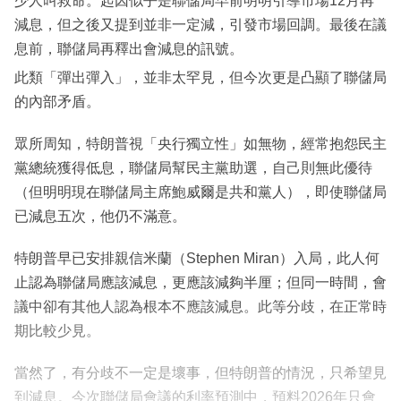
少人叫救命。起因似乎是聯儲局早前明明引導市場12月再
減息，但之後又提到並非一定減，引發市場回調。最後在議
息前，聯儲局再釋出會減息的訊號。
此類「彈出彈入」，並非太罕見，但今次更是凸顯了聯儲局
的內部矛盾。
眾所周知，特朗普視「央行獨立性」如無物，經常抱怨民主
黨總統獲得低息，聯儲局幫民主黨助選，自己則無此優待
（但明明現在聯儲局主席鮑威爾是共和黨人），即使聯儲局
已減息五次，他仍不滿意。
特朗普早已安排親信米蘭（Stephen Miran）入局，此人何
止認為聯儲局應該減息，更應該減夠半厘；但同一時間，會
議中卻有其他人認為根本不應該減息。此等分歧，在正常時
期比較少見。
當然了，有分歧不一定是壞事，但特朗普的情況，只希望見
到減息。今次聯儲局會議的利率預測中，預料2026年只會