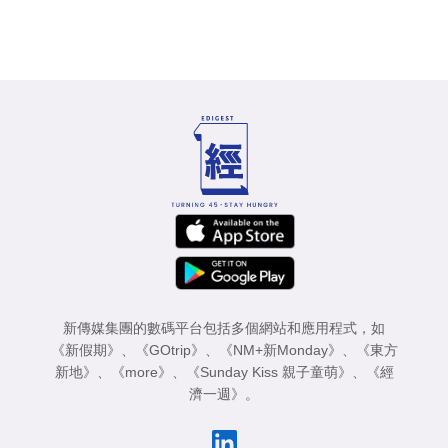
新傳媒集團的數碼平台包括多個網站和應用程式，如
《新假期》
、
《GOtrip》
、
《NM+新Monday》
、
《東方
新地》
、
《more》
、
《Sunday Kiss 親子童萌》
、
《經
濟一週》
。