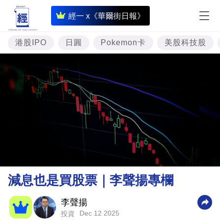
即
經一 x《華爾街日報》
時
財
港股IPO
日圓
Pokemon卡
美股科技股
經
專
題
投
資
樓
市
理
減息也是買股票｜李聲揚專欄
財
商
李聲揚
Dec 12 2025
投資
業