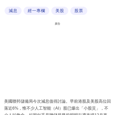
科
減息
經一專欄
美股
股票
技
職
廣告
場
生
活
時
事
專
欄
訂
閱
美國聯邦儲備局今次減息值得討論。早前港股及美股高位回
專
落近6%，惟不少人工智能（AI）股已爆出「小股災」，不
區