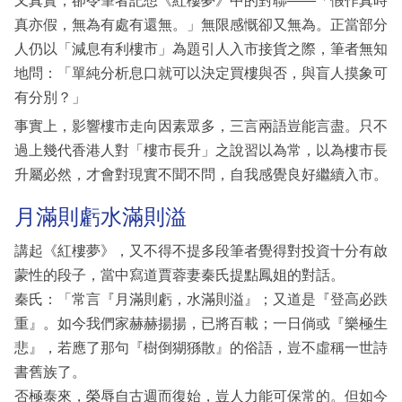
又真實，卻令筆者記想《紅樓夢》中的對聯——「假作真時
真亦假，無為有處有還無。」無限感慨卻又無為。正當部分
人仍以「減息有利樓市」為題引人入市接貨之際，筆者無知
地問：「單純分析息口就可以決定買樓與否，與盲人摸象可
有分別？」
事實上，影響樓市走向因素眾多，三言兩語豈能言盡。只不
過上幾代香港人對「樓市長升」之說習以為常，以為樓市長
升屬必然，才會對現實不聞不問，自我感覺良好繼續入市。
月滿則虧水滿則溢
講起《紅樓夢》，又不得不提多段筆者覺得對投資十分有啟
蒙性的段子，當中寫道賈蓉妻秦氏提點鳳姐的對話。
秦氏：「常言『月滿則虧，水滿則溢』；又道是『登高必跌
重』。如今我們家赫赫揚揚，已將百載；一日倘或『樂極生
悲』，若應了那句『樹倒猢猻散』的俗語，豈不虛稱一世詩
書舊族了。
否極泰來，榮辱自古週而復始，豈人力能可保常的。但如今