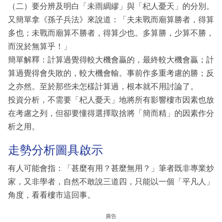
（二）要分辨及明白「未雨綢繆」與「杞人憂天」的分別。
又簡單拿《孫子兵法》來說道：「夫未戰而廟算勝者，得算
多也；未戰而廟算不勝者，得算少也。多算勝，少算不勝，
而況於無算乎！」
簡單解釋：計算過覺得較大機會贏的，最終較大機會贏；計
算過覺得會失敗的，較大機會輸。事前作多重考慮的勝；反
之亦然。至於那些未怎樣計算過，根本就不用討論了。
投資分析，不需要「杞人憂天」地將所有影響樓市因素也放
在考慮之列，但卻要懂得選擇取捨將「簡而精」的因素作分
析之用。
走勢分析圖具啟示
有人可能會指：「甚麼有用？甚麼無用？」筆者既非專業炒
家，又非學者，自然不敢說三道四，只能以一個「平凡人」
角度，看看樓市這回事。
廣告