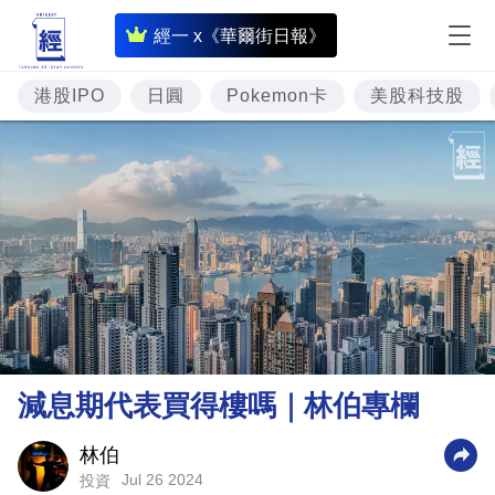
即
經一 x《華爾街日報》
時
財
港股IPO
日圓
Pokemon卡
美股科技股
經
專
題
投
資
樓
市
理
減息期代表買得樓嗎｜林伯專欄
財
商
林伯
Jul 26 2024
投資
業