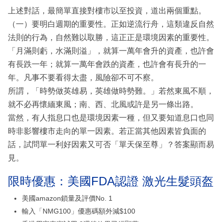
上述對話，最簡單直接對樓市以至投資，道出兩個重點。
（一）要明白週期的重要性。正如逆流行舟，這類違反自然
法則的行為，自然難以取勝，這正正是環境因素的重要性。
「月滿則虧，水滿則溢」，就算一萬年會升的資產，也許會
有長跌一年；就算一萬年會跌的資產，也許會有長升的一
年。凡事不要看得太盡，風險卻不可不察。
所謂，「時勢做英雄易，英雄做時勢難。」若然東風不順，
就不必再懷緬東風；南、西、北風或許是另一條出路。
當然，有人指息口也是環境因素一種，但又要知道息口也同
時非影響樓市走向的單一因素。若正當其他因素皆負面的
話，試問單一利好因素又可否「單天保至尊」？答案顯而易
見。
限時優惠：美國FDA認證 激光生髮頭盔
美國amazon鎖量及評價No. 1
輸入「NMG100」優惠碼額外減$100