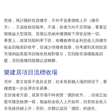
然後，再計關於投資樓市，不外乎資產價格上升（樓市
升），又或收租回報率。不過，前者方向不言而喻，看看近
期無論大型屋苑、居屋以至納米樓價格下滑皆反映一切。
事實上，就算預期利率下跌，有機會將現金利息收入與樓市
租金回報差距收窄，並減少供樓者負擔，但考慮到其他投資
市場例如美股等回報依然相對吸引，言則除非港樓氣氛回
暖，否則港樓同樣難以逆轉勝。
樂建居項目流標收場
另外，業主就算不急於走貨，在未有新錢入場的情況下，要
樓價進一步反彈亦非易事。
至於後者方面，就算市場不時表態「價跌租升」，但就正如
股市賺息蝕價一樣，無論租金收入上升如何，但若租金收入
非長線持續上升；否則，亦難以追回「價跌」的損失。