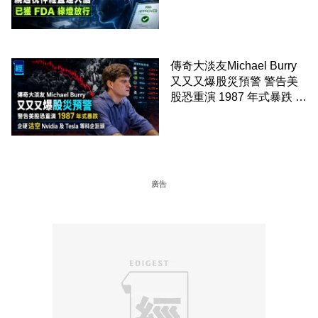
經直連大腦 已獲 FDA 綠燈
放行
傳奇大淡友Michael Burry
又又又爆股災預警 警告美
股恐重演 1987 年式暴跌 企
硬沽空 Nvidia 及 Tesla 等
科企巨頭
廣告