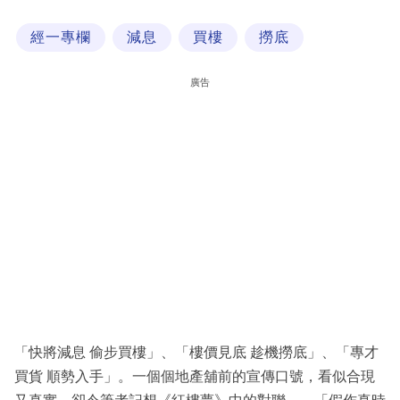
科
經一專欄
減息
買樓
撈底
技
職
廣告
場
生
活
時
事
專
欄
訂
閱
「快將減息 偷步買樓」、「樓價見底 趁機撈底」、「專才
專
買貨 順勢入手」。一個個地產舖前的宣傳口號，看似合現
區