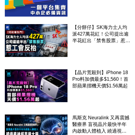
錢！
【分餅仔】SK海力士人均
派427萬花紅！公司提出逾
半花紅出「禁售股票」惹工
會反枱
【晶片荒殺到】iPhone 18
Pro料加價最多$1,560！首
部蘋果摺機天價$1.56萬起
馬斯克 Neuralink 又再震撼
醫療界 盲視晶片最快半年
內啟動人體植入 繞過視神