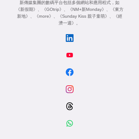
新傳媒集團的數碼平台包括多個網站和應用程式，如
《新假期》
、
《GOtrip》
、
《NM+新Monday》
、
《東方
新地》
、
《more》
、
《Sunday Kiss 親子童萌》
、
《經
濟一週》
。