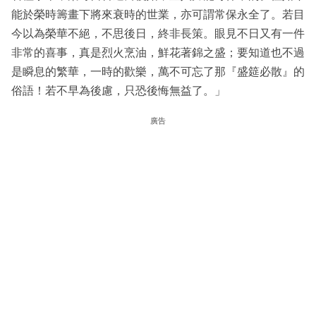
能於榮時籌畫下將來衰時的世業，亦可謂常保永全了。若目
今以為榮華不絕，不思後日，終非長策。眼見不日又有一件
非常的喜事，真是烈火烹油，鮮花著錦之盛；要知道也不過
是瞬息的繁華，一時的歡樂，萬不可忘了那『盛筵必散』的
俗語！若不早為後慮，只恐後悔無益了。」
廣告