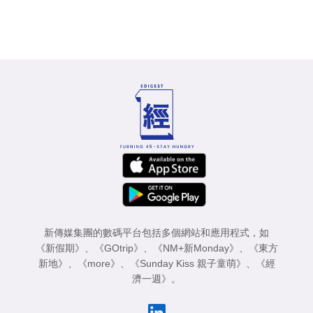
新傳媒集團的數碼平台包括多個網站和應用程式，如
《新假期》
、
《GOtrip》
、
《NM+新Monday》
、
《東方
新地》
、
《more》
、
《Sunday Kiss 親子童萌》
、
《經
濟一週》
。