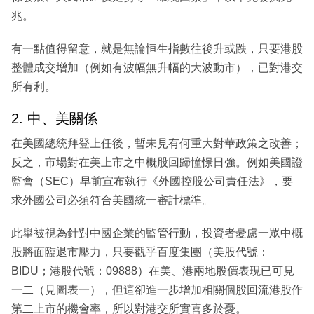
兆。
有一點值得留意，就是無論恒生指數往後升或跌，只要港股
整體成交增加（例如有波幅無升幅的大波動市），已對港交
所有利。
2. 中、美關係
在美國總統拜登上任後，暫未見有何重大對華政策之改善；
反之，市場對在美上市之中概股回歸憧憬日強。例如美國證
監會（SEC）早前宣布執行《外國控股公司責任法》，要
求外國公司必須符合美國統一審計標準。
此舉被視為針對中國企業的監管行動，投資者憂慮一眾中概
股將面臨退市壓力，只要觀乎百度集團（美股代號：
BIDU；港股代號：09888）在美、港兩地股價表現已可見
一二（見圖表一），但這卻進一步增加相關個股回流港股作
第二上市的機會率，所以對港交所實喜多於憂。