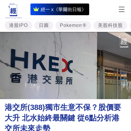
即
經一 x《華爾街日報》
時
財
港股IPO
日圓
Pokemon卡
美股科技股
經
專
題
投
資
樓
市
理
港交所(388)獨市生意不保？股價要
財
大升 北水始終最關鍵 從6點分析港
商
交所未來走勢
業