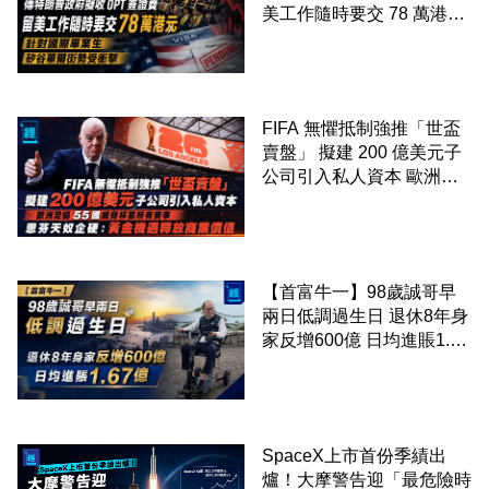
美工作隨時要交 78 萬港元
針對國際畢業生 矽谷華爾
街勢受衝擊
FIFA 無懼抵制強推「世盃
賣盤」 擬建 200 億美元子
公司引入私人資本 歐洲足
協 55 國威脅杯葛所有賽事
恩芬天奴企硬：黃金機遇釋
放商業價值
【首富牛一】98歲誠哥早
兩日低調過生日 退休8年身
家反增600億 日均進賬1.67
億
SpaceX上市首份季績出
爐！大摩警告迎「最危險時