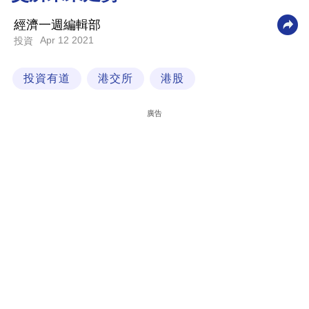
科
經濟一週編輯部
技
Apr 12 2021
投資
職
投資有道
港交所
港股
場
生
廣告
活
時
事
專
欄
訂
閱
專
區