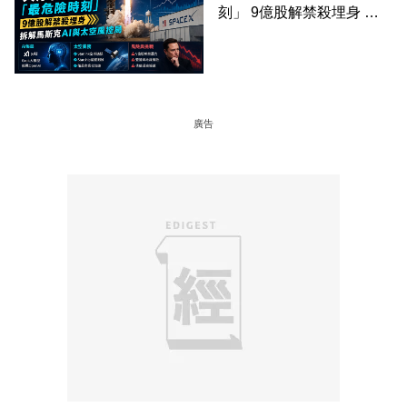
刻」 9億股解禁殺埋身 拆
解馬斯克AI與太空風控局
廣告