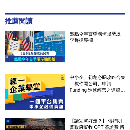
推薦閱讀
盤點今年首季環球強勢股｜
李聲揚專欄
中小企、初創必睇攻略合集
｜教你開公司、申請
Funding 進修經營之道搵大
錢！
【讀完就好走？】 傳特朗
普政府擬收 OPT 簽證費 留