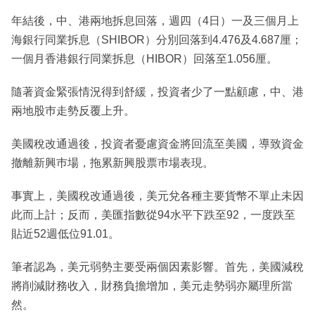
年結後，中、港兩地拆息回落，週四（4日）一及三個月上
海銀行同業拆息（SHIBOR）分別回落到4.476及4.687厘；
一個月香港銀行同業拆息（HIBOR）回落至1.056厘。
隨著資金緊張情況得到舒緩，投資者少了一點顧慮，中、港
兩地股巿走勢反覆上升。
美國稅改通過後，投資者憂慮資金將回流至美國，導致資金
撤離新興巿場，拖累新興股票巿場表現。
事實上，美國稅改通過後，美元兌各種主要貨幣不單止未因
此而上計；反而，美匯指數從94水平下跌至92，一度跌至
貼近52週低位91.01。
筆者認為，美元弱勢主要受兩個因素影響。首先，美國減稅
將削減財務收入，財務負擔增加，美元走勢弱亦屬理所當
然。