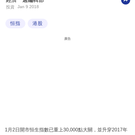
經濟一週編輯部
Jan 9 2018
投資
科
技
恒指
港股
職
場
廣告
生
活
時
事
專
欄
訂
閱
專
1月2日開市恒生指數已重上30,000點大關，並升穿2017年
區