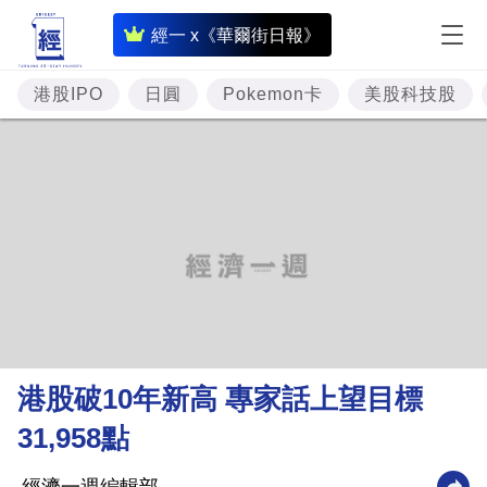
即
經一 x《華爾街日報》
時
財
港股IPO
日圓
Pokemon卡
美股科技股
經
專
題
投
資
樓
市
理
港股破10年新高 專家話上望目標
財
31,958點
商
業