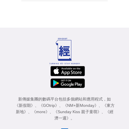
新傳媒集團的數碼平台包括多個網站和應用程式，如
《新假期》
、
《GOtrip》
、
《NM+新Monday》
、
《東方
新地》
、
《more》
、
《Sunday Kiss 親子童萌》
、
《經
濟一週》
。