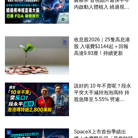
醫療界 盲視晶片最快半年
內啟動人體植入 繞過視神
經直連大腦 已獲 FDA 綠燈
放行
收息股2026｜25隻高息港
股 入場費$1144起＋回報
高達9.93厘！持續更新
說好的 10 年不賣呢？段永
平突大手減持泡泡瑪特 持
股急降至 5.55% 劈逾
2,800 萬股 4月才入局 上月
剛向網民派定心丸
SpaceX上市首份季績出