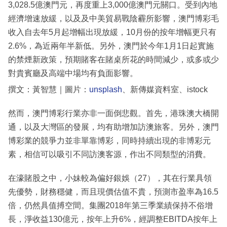
3,028.5億澳門元，再度重上3,000億澳門元關口。受到內地
經濟增速放緩，以及及中美貿易戰陰霾所影響，澳門博彩毛
收入自去年5月起增幅出現放緩，10月份的按年增幅更只有
2.6%，為近兩年半新低。另外，澳門於今年1月1日起實施
的禁煙新政策，預期賭客在賭桌所花的時間減少，或多或少
對貴賓廳及高端中場均有負面影響。
撰文：黃智慧｜圖片：
unsplash
、新傳媒資料室、istock
然而，澳門博彩行業亦非一面倒悲觀。首先，港珠澳大橋開
通，以及大灣區的發展，均有助增加訪澳旅客。另外，澳門
博彩業的競爭力並非單靠博彩，同時持續出現的非博彩元
素，相信可以吸引不同訪澳客源，作出不同類型的消費。
在濠賭股之中，小妹較為偏好銀娛（27），其在行業具領
先優勢，財務穩健，而且現價估值不貴，預測市盈率為16.5
倍，仍然具值搏空間。集團2018年第三季業績保持不俗增
長，淨收益130億元，按年上升6%，經調整EBITDA按年上