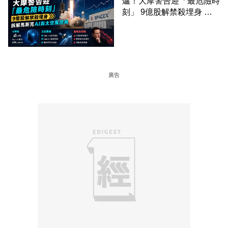
爐！大摩警告迎「最危險時
刻」 9億股解禁殺埋身 拆
解馬斯克AI與太空風控局
廣告