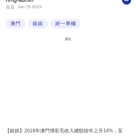
nmg-admin
Jan 29 2019
投資
科
技
澳門
銀娛
經一專欄
職
場
廣告
生
活
時
事
專
欄
訂
閱
專
【銀娛】2018年澳門博彩毛收入總額按年上升14%，至
區