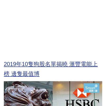
2019年10隻狗股名單揭曉 滙豐電能上
榜 邊隻最值博