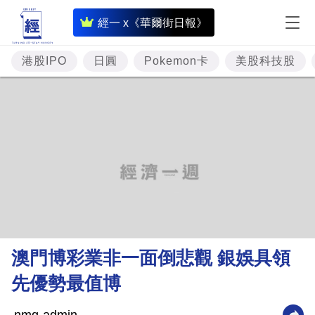
即
經一 x《華爾街日報》
時
財
港股IPO
日圓
Pokemon卡
美股科技股
經
專
題
投
資
樓
市
理
澳門博彩業非一面倒悲觀 銀娛具領
財
先優勢最值博
商
業