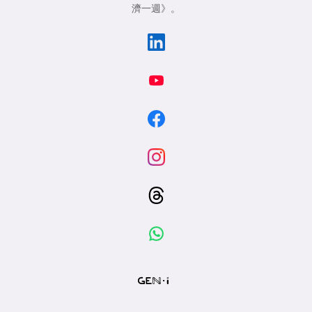
濟一週》
。