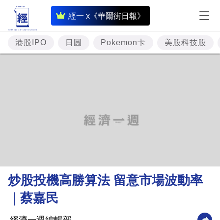
即
經一 x《華爾街日報》
時
財
港股IPO
日圓
Pokemon卡
美股科技股
經
專
題
投
資
樓
市
理
炒股投機高勝算法 留意市場波動率
財
｜蔡嘉民
商
業