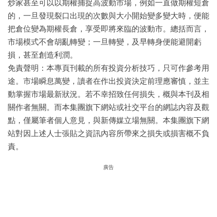
炒家甚至可以以期權捕捉高波動市場，例如一直做期權短倉
的，一旦發現裂口出現的次數與大小開始變多變大時，便能
把倉位變為期權長倉，享受即將來臨的波動市。總括而言，
市場模式不會胡亂轉變；一旦轉變，及早轉身便能避開虧
損，甚至創造利潤。
免責聲明：本專頁刊載的所有投資分析技巧，只可作參考用
途。市場瞬息萬變，讀者在作出投資決定前理應審慎，並主
動掌握市場最新狀況。若不幸招致任何損失，概與本刊及相
關作者無關。而本集團旗下網站或社交平台的網誌內容及觀
點，僅屬筆者個人意見，與新傳媒立場無關。本集團旗下網
站對因上述人士張貼之資訊內容所帶來之損失或損害概不負
責。
廣告