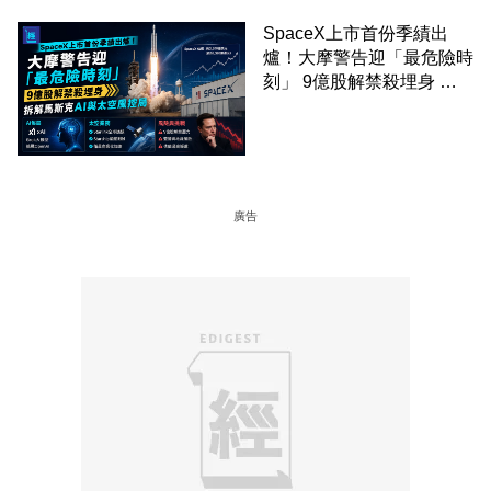
SpaceX上市首份季績出
爐！大摩警告迎「最危險時
刻」 9億股解禁殺埋身 拆
解馬斯克AI與太空風控局
廣告