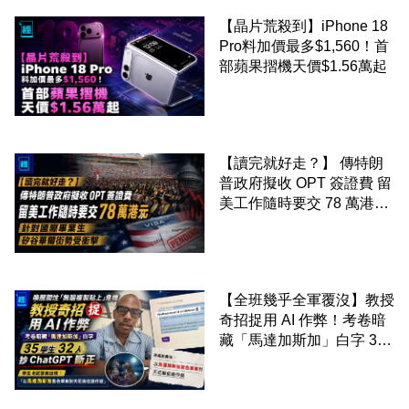
【晶片荒殺到】iPhone 18
Pro料加價最多$1,560！首
部蘋果摺機天價$1.56萬起
【讀完就好走？】 傳特朗
普政府擬收 OPT 簽證費 留
美工作隨時要交 78 萬港元
針對國際畢業生 矽谷華爾
街勢受衝擊
【全班幾乎全軍覆沒】教授
奇招捉用 AI 作弊！考卷暗
藏「馬達加斯加」白字 35
學生 32 人抄 ChatGPT 斷
正