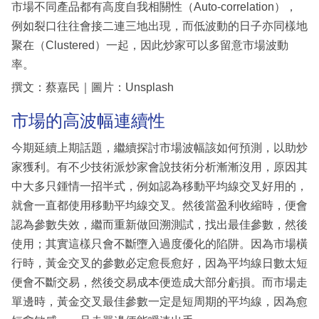
市場不同產品都有高度自我相關性（Auto-correlation），
例如裂口往往會接二連三地出現，而低波動的日子亦同樣地
聚在（Clustered）一起，因此炒家可以多留意市場波動
率。
撰文：蔡嘉民｜圖片：Unsplash
市場的高波幅連續性
今期延續上期話題，繼續探討市場波幅該如何預測，以助炒
家獲利。有不少技術派炒家會說技術分析漸漸沒用，原因其
中大多只鍾情一招半式，例如認為移動平均線交叉好用的，
就會一直都使用移動平均線交叉。然後當盈利收縮時，便會
認為參數失效，繼而重新做回溯測試，找出最佳參數，然後
使用；其實這樣只會不斷墮入過度優化的陷阱。因為市場橫
行時，黃金交叉的參數必定愈長愈好，因為平均線日數太短
便會不斷交易，然後交易成本便造成大部分虧損。而市場走
單邊時，黃金交叉最佳參數一定是短周期的平均線，因為愈