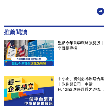
推薦閱讀
盤點今年首季環球強勢股｜
李聲揚專欄
中小企、初創必睇攻略合集
｜教你開公司、申請
Funding 進修經營之道搵大
錢！