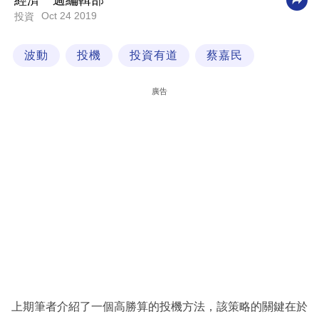
經濟一週編輯部
Oct 24 2019
投資
科
技
波動
投機
投資有道
蔡嘉民
職
場
廣告
生
活
時
事
專
欄
訂
閱
專
上期筆者介紹了一個高勝算的投機方法，該策略的關鍵在於
區