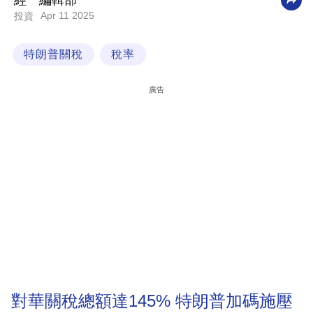
經一編輯部
Apr 11 2025
投資
科
技
特朗普關稅
稅率
職
場
廣告
生
活
時
事
專
欄
訂
閱
專
對華關稅總額達145% 特朗普加碼施壓
區