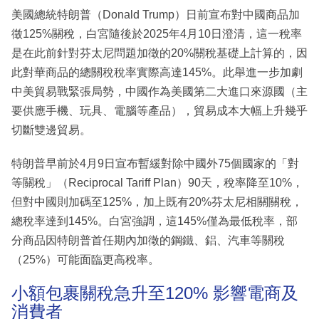
美國總統特朗普（Donald Trump）日前宣布對中國商品加
徵125%關稅，白宮隨後於2025年4月10日澄清，這一稅率
是在此前針對芬太尼問題加徵的20%關稅基礎上計算的，因
此對華商品的總關稅稅率實際高達145%。此舉進一步加劇
中美貿易戰緊張局勢，中國作為美國第二大進口來源國（主
要供應手機、玩具、電腦等產品），貿易成本大幅上升幾乎
切斷雙邊貿易。
特朗普早前於4月9日宣布暫緩對除中國外75個國家的「對
等關稅」（Reciprocal Tariff Plan）90天，稅率降至10%，
但對中國則加碼至125%，加上既有20%芬太尼相關關稅，
總稅率達到145%。白宮強調，這145%僅為最低稅率，部
分商品因特朗普首任期內加徵的鋼鐵、鋁、汽車等關稅
（25%）可能面臨更高稅率。
小額包裹關稅急升至120% 影響電商及
消費者