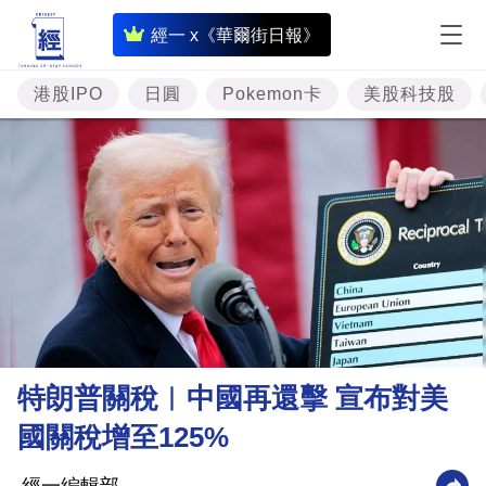
即
經一 x《華爾街日報》
時
財
港股IPO
日圓
Pokemon卡
美股科技股
經
專
題
投
資
樓
市
理
特朗普關稅︳中國再還擊 宣布對美
財
國關稅增至125%
商
業