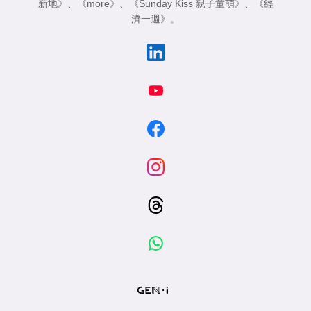
新地》
、
《more》
、
《Sunday Kiss 親子童萌》
、
《經
濟一週》
。