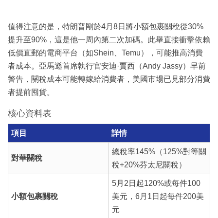
值得注意的是，特朗普剛於4月8日將小額包裹關稅從30%
提升至90%，這是他一周內第二次加碼。此舉直接衝擊依賴
低價直郵的電商平台（如Shein、Temu），可能推高消費
者成本。亞馬遜首席執行官安迪·賈西（Andy Jassy）早前
警告，關稅成本可能轉嫁給消費者，美國市場已見部分消費
者提前囤貨。
核心資料表
項目
詳情
總稅率145%（125%對等關
對華關稅
稅+20%芬太尼關稅）
5月2日起120%或每件100
小額包裹關稅
美元，6月1日起每件200美
元