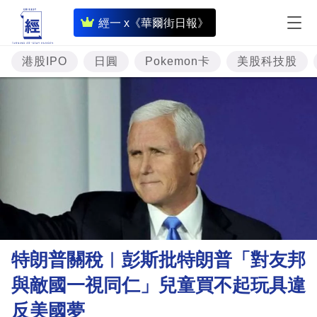
即
經一 x《華爾街日報》
時
財
港股IPO
日圓
Pokemon卡
美股科技股
經
專
題
投
資
樓
市
理
特朗普關稅︳彭斯批特朗普「對友邦
財
與敵國一視同仁」兒童買不起玩具違
商
反美國夢
業