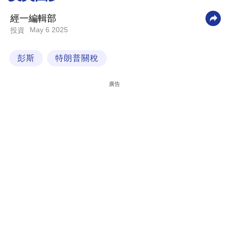
科
經一編輯部
技
May 6 2025
投資
職
彭斯
特朗普關稅
場
生
廣告
活
時
事
專
欄
訂
閱
專
區