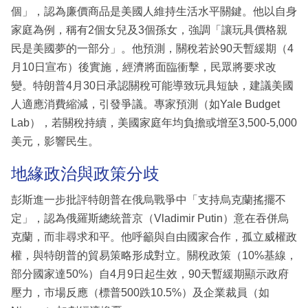
個」，認為廉價商品是美國人維持生活水平關鍵。他以自身
家庭為例，稱有2個女兒及3個孫女，強調「讓玩具價格親
民是美國夢的一部分」。他預測，關稅若於90天暫緩期（4
月10日宣布）後實施，經濟將面臨衝擊，民眾將要求改
變。特朗普4月30日承認關稅可能導致玩具短缺，建議美國
人適應消費縮減，引發爭議。專家預測（如Yale Budget
Lab），若關稅持續，美國家庭年均負擔或增至3,500-5,000
美元，影響民生。
地緣政治與政策分歧
彭斯進一步批評特朗普在俄烏戰爭中「支持烏克蘭搖擺不
定」，認為俄羅斯總統普京（Vladimir Putin）意在吞併烏
克蘭，而非尋求和平。他呼籲與自由國家合作，孤立威權政
權，與特朗普的貿易策略形成對立。關稅政策（10%基線，
部分國家達50%）自4月9日起生效，90天暫緩期顯示政府
壓力，市場反應（標普500跌10.5%）及企業裁員（如