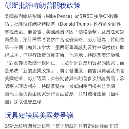
彭斯批評特朗普關稅政策
美國前副總統彭斯（Mike Pence）於5月5日接受CNN採
訪，批評現任總統特朗普（Donald Trump）推行的全面性
關稅政策。他警告，美國經濟將因「價格衝擊」及潛在短缺
而受創，預計民眾將要求白宮改變策略。彭斯認為，特朗普
第一任期（如與加拿大、墨西哥重新談判及對中國徵稅）取
得成功，但現行政策偏離正軌。他表示，特朗普廣泛徵稅
「對友邦與敵國一視同仁」，並非針對濫用貿易的國家，而
是形成「新的產業政策」，將引發通脹、傷害消費者及損害
美國經濟。彭斯透露，首任期曾與特朗普多次討論貿易，承
認兩人理念相左，特朗普堅持「最低關稅門檻有益美國」，
而他主張與自由國家進行自由貿易，並對威權政權（如中
國）採取強硬立場。
玩具短缺與美國夢爭議
彭斯反駁特朗普近日稱「孩子們或許只有2個娃娃而非30