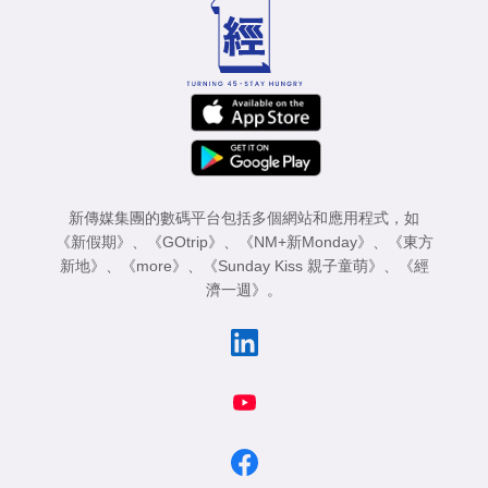
新傳媒集團的數碼平台包括多個網站和應用程式，如
《新假期》
、
《GOtrip》
、
《NM+新Monday》
、
《東方
新地》
、
《more》
、
《Sunday Kiss 親子童萌》
、
《經
濟一週》
。