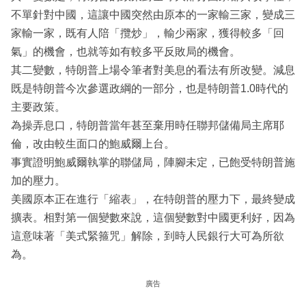
不單針對中國，這讓中國突然由原本的一家輸三家，變成三
家輸一家，既有人陪「攬炒」，輸少兩家，獲得較多「回
氣」的機會，也就等如有較多平反敗局的機會。
其二變數，特朗普上場令筆者對美息的看法有所改變。減息
既是特朗普今次參選政綱的一部分，也是特朗普1.0時代的
主要政策。
為操弄息口，特朗普當年甚至棄用時任聯邦儲備局主席耶
倫，改由較生面口的鮑威爾上台。
事實證明鮑威爾執掌的聯儲局，陣腳未定，已飽受特朗普施
加的壓力。
美國原本正在進行「縮表」，在特朗普的壓力下，最終變成
擴表。相對第一個變數來說，這個變數對中國更利好，因為
這意味著「美式緊箍咒」解除，到時人民銀行大可為所欲
為。
廣告