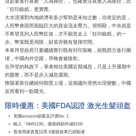
沒必要進行甚麼「人為操控」。也確實沒甚麼人為操控，比
「狂印銀紙」更實際。
大水浸灌對內地經濟有多少幫助是未知之數，但肯定的是，
人民幣會因而面臨巨大的資金流走壓力。很明顯，中央就是
不希望見到人民幣貶值，才不願意走上「狂印銀紙」的一
步。幣策既受局限，財策亦難有發揮空間。
本來拜登政府只要繼續實行既有封印策略，統戰西方進行圍
堵，中國內外交困，早晚會被陰乾。
在拜登的執政下，筆者相信美國近期減息，只是上升週期中
的盤整，而不是步入減息週期。
惟隨著新任總統特朗普上場，這個趨向突然出現變數，中國
反而看到一點曙光。
限時優惠：美國FDA認證 激光生髮頭盔
美國amazon鎖量及評價No. 1
輸入「NMG100」優惠碼額外減$100
香港用家真實試用 8週後效果已經顯著