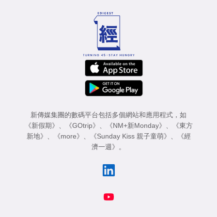
新傳媒集團的數碼平台包括多個網站和應用程式，如
《新假期》
、
《GOtrip》
、
《NM+新Monday》
、
《東方
新地》
、
《more》
、
《Sunday Kiss 親子童萌》
、
《經
濟一週》
。