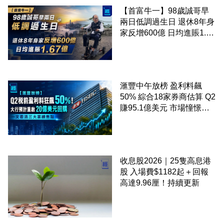
【首富牛一】98歲誠哥早
兩日低調過生日 退休8年身
家反增600億 日均進賬1.67
億
滙豐中午放榜 盈利料飆
50% 綜合18家券商估算 Q2
賺95.1億美元 市場憧憬重
啟20億美元回購 一文看清
三大業績焦點
收息股2026｜25隻高息港
股 入場費$1182起＋回報
高達9.96厘！持續更新