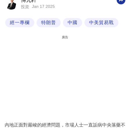
傅允軒
Jan 17 2025
投資
科
技
經一專欄
特朗普
中國
中美貿易戰
職
場
廣告
生
活
時
事
專
欄
訂
閱
專
內地正面對嚴峻的經濟問題，市場人士一直詬病中央落藥不
區