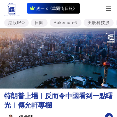
即
經一 x《華爾街日報》
時
財
港股IPO
日圓
Pokemon卡
美股科技股
經
專
題
投
資
樓
市
理
特朗普上場︳反而令中國看到一點曙
財
光︳傳允軒專欄
商
業