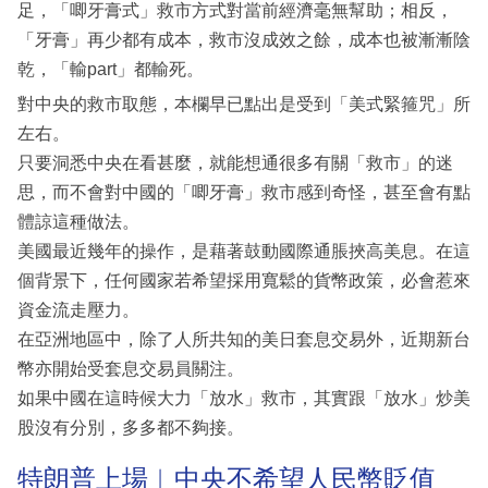
足，「唧牙膏式」救市方式對當前經濟毫無幫助；相反，
「牙膏」再少都有成本，救市沒成效之餘，成本也被漸漸陰
乾，「輸part」都輸死。
對中央的救市取態，本欄早已點出是受到「美式緊箍咒」所
左右。
只要洞悉中央在看甚麼，就能想通很多有關「救市」的迷
思，而不會對中國的「唧牙膏」救市感到奇怪，甚至會有點
體諒這種做法。
美國最近幾年的操作，是藉著鼓動國際通脹挾高美息。在這
個背景下，任何國家若希望採用寬鬆的貨幣政策，必會惹來
資金流走壓力。
在亞洲地區中，除了人所共知的美日套息交易外，近期新台
幣亦開始受套息交易員關注。
如果中國在這時候大力「放水」救市，其實跟「放水」炒美
股沒有分別，多多都不夠接。
特朗普上場︳中央不希望人民幣貶值