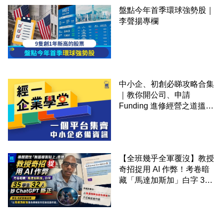
盤點今年首季環球強勢股｜
李聲揚專欄
中小企、初創必睇攻略合集
｜教你開公司、申請
Funding 進修經營之道搵大
錢！
【全班幾乎全軍覆沒】教授
奇招捉用 AI 作弊！考卷暗
藏「馬達加斯加」白字 35
學生 32 人抄 ChatGPT 斷
正