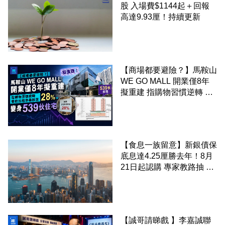
股 入場費$1144起＋回報
高達9.93厘！持續更新
【商場都要避險？】馬鞍山
WE GO MALL 開業僅8年
擬重建 指購物習慣逆轉 餐
飲出租率暴跌至 28% 變身
539伙住宅
【食息一族留意】新銀債保
底息達4.25厘勝去年！8月
21日起認購 專家教路抽 20
至 30 手 鎖定三年高息
【誠哥請睇戲 】李嘉誠聯