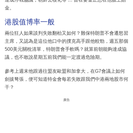
金。
港股值博率一般
兩位狂人如果談判失敗翻枱又如何？難保特朗普不會遷怒習
主席，又認為是這位他口中的撲克高手跟他較勁，週五那個
500美元關稅清單，特朗普會手軟嗎？就算前朝能夠達成協
議，也不敢說星期五前我們能一定渡過危險期。
參考上週末他跟過往盟友歐盟和加拿大，在G7會議上如何
劍拔弩張，便可知道特金會每若失敗跟我們中港兩地股市何
干？
廣告