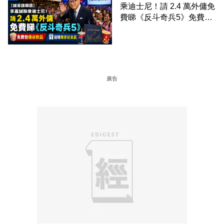
乘迪士尼！請 2.4 萬外傭免
費睇《反斗奇兵5》免費包
爆谷飲品 送埋獨家紀念品
廣告