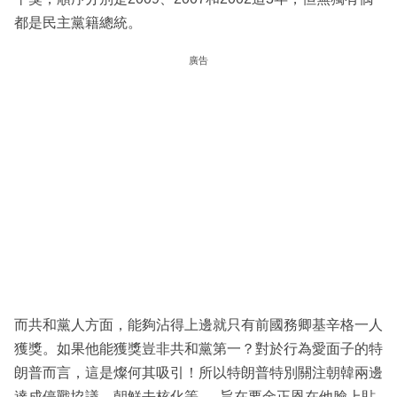
都是民主黨籍總統。
廣告
而共和黨人方面，能夠沾得上邊就只有前國務卿基辛格一人
獲獎。如果他能獲獎豈非共和黨第一？對於行為愛面子的特
朗普而言，這是燦何其吸引！所以特朗普特別關注朝韓兩邊
達成停戰協議，朝鮮去核化等 … 旨在要金正恩在他臉上貼