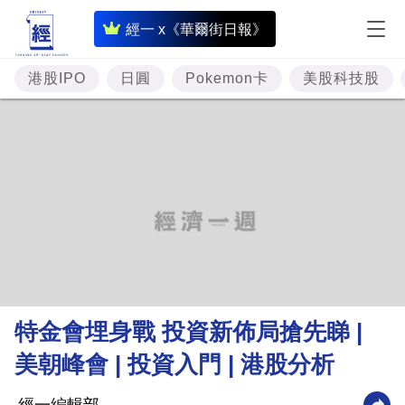
即
經一 x《華爾街日報》
時
財
港股IPO
日圓
Pokemon卡
美股科技股
經
專
題
投
資
樓
市
理
特金會埋身戰 投資新佈局搶先睇 |
財
美朝峰會 | 投資入門 | 港股分析
商
業