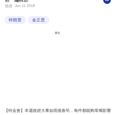
經一編輯部
Jun 11 2018
投資
科
技
特朗普
金正恩
職
場
廣告
生
活
時
事
專
欄
訂
閱
專
【特金會】本週政經大事如雨後春筍，每件都能夠單獨影響
區