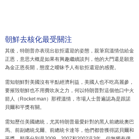
朝鮮去核化最受關注
其後，特朗普亦表現出欲拒還迎的姿態，親筆寫溫情信給金
正恩，意思大概是如果有興趣繼續談判，他的大門還是願意
為金正恩長開，態度之曖昧予人有欲拒還迎的感覺。
需知朝鮮對美國沒有半點經濟利益，美國人也不吃高麗參，
要摧毁朝鮮也不用費吹灰之力，何以特朗普對這個他口中火
箭人（Rocket man）那裡溫情，市場人士普遍認為是跟諾
貝爾和平獎有關。
需知歷任美國總統，尤其特朗普最愛針對的黑人前總統奧巴
馬、前副總統戈爾、前總統卡達等，他們都曾獲得諾貝爾和
平獎，順序分別是2009、2007和2002這3年，但無獨有偶