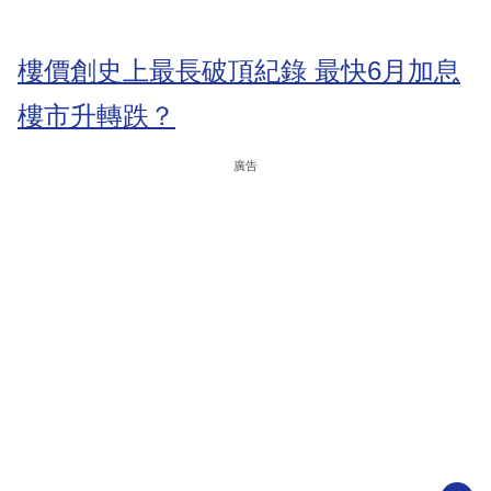
樓價創史上最長破頂紀錄 最快6月加息
樓市升轉跌？
廣告