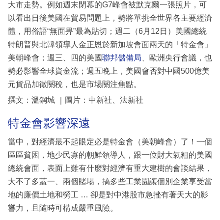
大市走勢。例如週末閉幕的G7峰會被默克爾一張照片，可
以看出日後美國在貿易問題上，勢將單挑全世界各主要經濟
體，用俗語“無面畀”最為貼切；週二（6月12日）美國總統
特朗普與北韓領導人金正恩於新加坡會面兩天的「特金會」
美朝峰會；週三、四的美國
聯邦儲備局
、歐洲央行會議，也
勢必影響全球資金流；週五晚上，美國會否對中國500億美
元貨品加徵關稅，也是市場關注焦點。
撰文：溫鋼城 ｜圖片：中新社、法新社
特金會影響深遠
當中，對經濟最不起眼定必是特金會（美朝峰會）了！一個
區區貧困，地少民寡的朝鮮領導人，跟一位財大氣粗的美國
總統會面，表面上難有什麼對經濟有重大建樹的會談結果，
大不了多蓋一、兩個賭場，搞多些工業園讓個別企業享受當
地的廉價土地和勞工 … 卻是對中港股市急挫有著天大的影
響力，且隨時可構成嚴重風險。