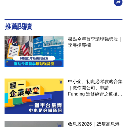
推薦閱讀
盤點今年首季環球強勢股｜
李聲揚專欄
中小企、初創必睇攻略合集
｜教你開公司、申請
Funding 進修經營之道搵大
錢！
收息股2026｜25隻高息港