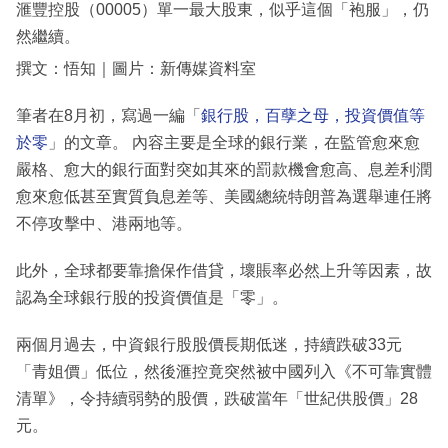
滙豐控股（00005）單一最大股東，似乎這個「袍服」，仍
然繼續。
撰文：悟知｜圖片：新傳媒資料室
筆者在8月初，寫過一編「
銀行股，百孽之母，投資價值等
於零
」的文章。 內容主要是全球的銀行業，在監管愈來愈
嚴格、愈大的銀行面對突如其來的罰款機會愈高、息差利潤
愈來愈低甚至實質負息差等、美國總統特朗普為選舉連任將
不停攻擊中、港兩地等。
此外，全球都要靠擔保作借貸，壞賬率必然上升等因素，故
認為全球銀行股的投資價值是「零」。
兩個月過去，中資銀行股股價長期低迷，持續跌破33元
「青姐價」低位，然後滙控竟突然被中國列入《不可靠實體
清單》，令持續弱勢的股價，跌破當年「世紀供股價」28
元。