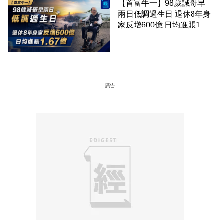
【首富牛一】98歲誠哥早
兩日低調過生日 退休8年身
家反增600億 日均進賬1.67
億
廣告