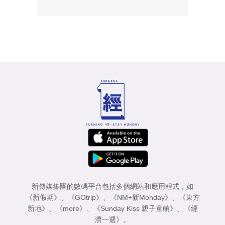
新傳媒集團的數碼平台包括多個網站和應用程式，如
《新假期》
、
《GOtrip》
、
《NM+新Monday》
、
《東方
新地》
、
《more》
、
《Sunday Kiss 親子童萌》
、
《經
濟一週》
。