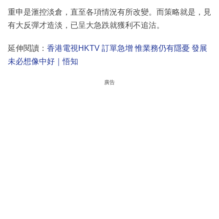
重申是滙控淡倉，直至各項情況有所改變。而策略就是，見
有大反彈才造淡，已呈大急跌就獲利不追沽。
延伸閱讀：
香港電視HKTV 訂單急增 惟業務仍有隱憂 發展
未必想像中好｜悟知
廣告