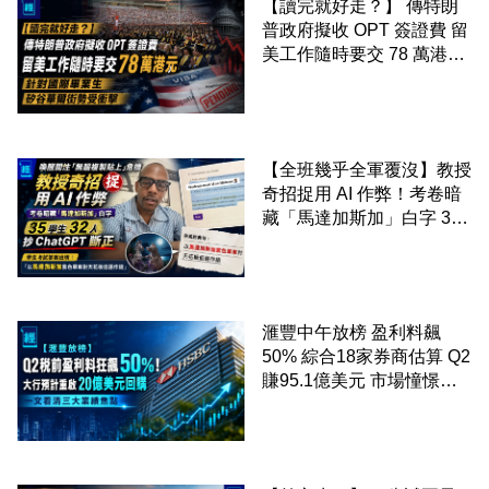
【讀完就好走？】 傳特朗
普政府擬收 OPT 簽證費 留
美工作隨時要交 78 萬港元
針對國際畢業生 矽谷華爾
街勢受衝擊
【全班幾乎全軍覆沒】教授
奇招捉用 AI 作弊！考卷暗
藏「馬達加斯加」白字 35
學生 32 人抄 ChatGPT 斷
正
滙豐中午放榜 盈利料飆
50% 綜合18家券商估算 Q2
賺95.1億美元 市場憧憬重
啟20億美元回購 一文看清
三大業績焦點