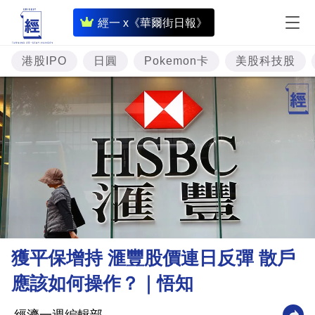
即
經一 x《華爾街日報》
時
財
港股IPO
日圓
Pokemon卡
美股科技股
經
專
題
投
資
樓
市
理
獲平保增持 滙豐股價連日反彈 散戶
財
應該如何操作？｜悟知
商
業