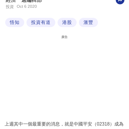
經濟一週編輯部
Oct 6 2020
投資
科
技
悟知
投資有道
港股
滙豐
職
場
廣告
生
活
時
事
專
欄
訂
閱
專
上週其中一個最重要的消息，就是中國平安（02318）成為
區