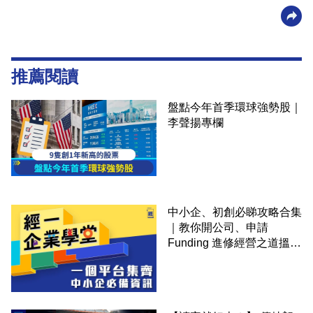
推薦閱讀
盤點今年首季環球強勢股｜
李聲揚專欄
中小企、初創必睇攻略合集
｜教你開公司、申請
Funding 進修經營之道搵大
錢！