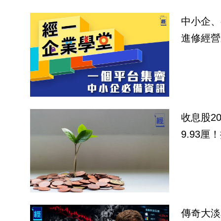
中小企、
進修經營
收息股2
9.93厘
傳奇大淡友M