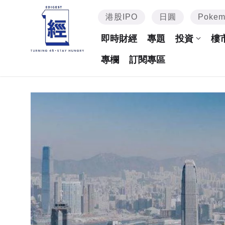
港股IPO
日圓
Poke
即時財經
專題
投資
樓
專欄
訂閱專區