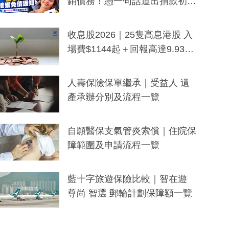
銷債務！憑一句話道出捐款初
衷：加州26萬人接獲免債通知、
一度被誤當詐騙手段
收息股2026｜25隻高息港股 入
場費$1144起＋回報高達9.93
厘！持續更新
人壽保險保單繼承｜受益人 遺
產承辦分別及流程一覽
自願醫保支氣管炎索償｜住院保
障範圍及申請流程一覽
藍十字旅遊保險比較｜智在遊
尊尚 智選 郵輪計劃保障額一覽