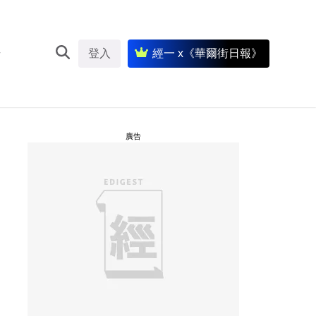
登入
經一 x《華爾街日報》
廣告