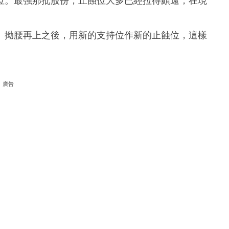
位。最強那批股份，止蝕位大多已經拉得頗遠，在現
、拗腰再上之後，用新的支持位作新的止蝕位，這樣
廣告