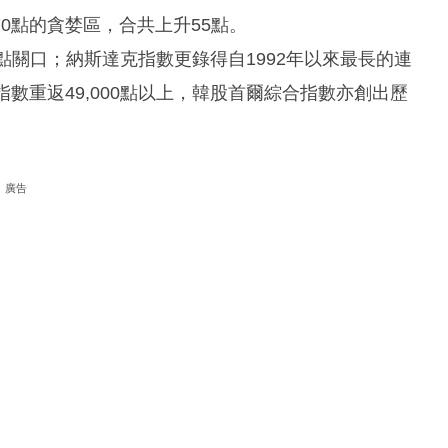
0點的貪婪區，合共上升55點。
0點關口；納斯達克指數更錄得自1992年以來最長的連
數重返49,000點以上，韓股首爾綜合指數亦創出歷
廣告