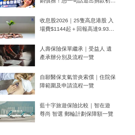
銷債務！憑一句話道出捐款初
衷：加州26萬人接獲免債通知、
一度被誤當詐騙手段
收息股2026｜25隻高息港股 入
場費$1144起＋回報高達9.93
厘！持續更新
人壽保險保單繼承｜受益人 遺
產承辦分別及流程一覽
自願醫保支氣管炎索償｜住院保
障範圍及申請流程一覽
藍十字旅遊保險比較｜智在遊
尊尚 智選 郵輪計劃保障額一覽