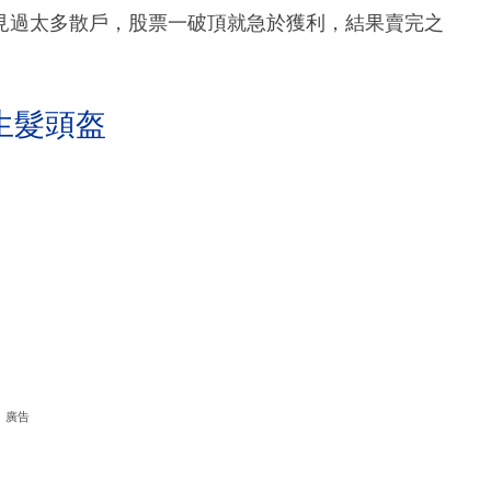
見過太多散戶，股票一破頂就急於獲利，結果賣完之
生髮頭盔
廣告