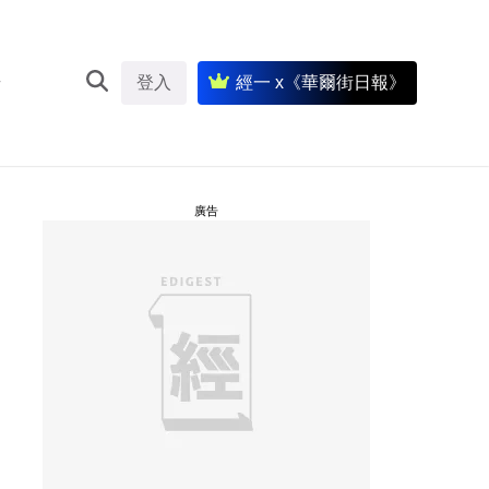
登入
經一 x《華爾街日報》
廣告