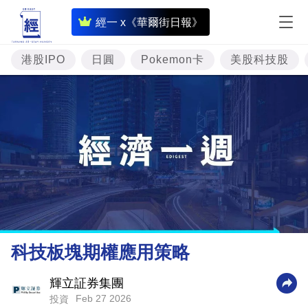
即
經一 x《華爾街日報》
時
財
港股IPO
日圓
Pokemon卡
美股科技股
經
專
題
投
資
樓
市
理
科技板塊期權應用策略
財
商
輝立証券集團
Feb 27 2026
投資
業