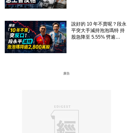
說好的 10 年不賣呢？段永
平突大手減持泡泡瑪特 持
股急降至 5.55% 劈逾
2,800 萬股 4月才入局 上月
剛向網民派定心丸
廣告