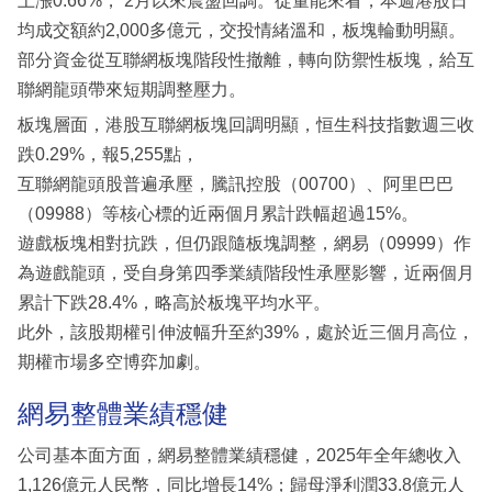
上漲0.66%， 2月以來震盪回調。從量能來看，本週港股日
均成交額約2,000多億元，交投情緒溫和，板塊輪動明顯。
部分資金從互聯網板塊階段性撤離，轉向防禦性板塊，給互
聯網龍頭帶來短期調整壓力。
板塊層面，港股互聯網板塊回調明顯，恒生科技指數週三收
跌0.29%，報5,255點，
互聯網龍頭股普遍承壓，騰訊控股（00700）、阿里巴巴
（09988）等核心標的近兩個月累計跌幅超過15%。
遊戲板塊相對抗跌，但仍跟隨板塊調整，網易（09999）作
為遊戲龍頭，受自身第四季業績階段性承壓影響，近兩個月
累計下跌28.4%，略高於板塊平均水平。
此外，該股期權引伸波幅升至約39%，處於近三個月高位，
期權市場多空博弈加劇。
網易整體業績穩健
公司基本面方面，網易整體業績穩健，2025年全年總收入
1,126億元人民幣，同比增長14%；歸母淨利潤33.8億元人