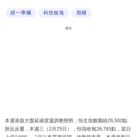
科
經一專欄
科技板塊
期權
技
職
廣告
場
生
活
時
事
專
欄
訂
閱
本週港股大盤延續震盪調整態勢，恒生指數圍繞26,500點
專
附近反覆，本週三（2月25日），恒指收報26,765點，當日
區