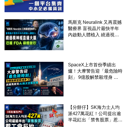
馬斯克 Neuralink 又再震撼
醫療界 盲視晶片最快半年
內啟動人體植入 繞過視神
經直連大腦 已獲 FDA 綠燈
放行
SpaceX上市首份季績出
爐！大摩警告迎「最危險時
刻」 9億股解禁殺埋身 拆
解馬斯克AI與太空風控局
【分餅仔】SK海力士人均
派427萬花紅！公司提出逾
半花紅出「禁售股票」惹工
會反枱