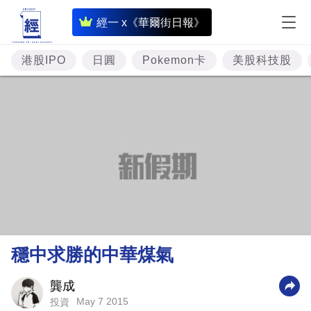
即
經一 x《華爾街日報》
時
財
港股IPO
日圓
Pokemon卡
美股科技股
經
專
題
投
資
樓
市
理
穩中求勝的中華煤氣
財
商
龔成
May 7 2015
投資
業