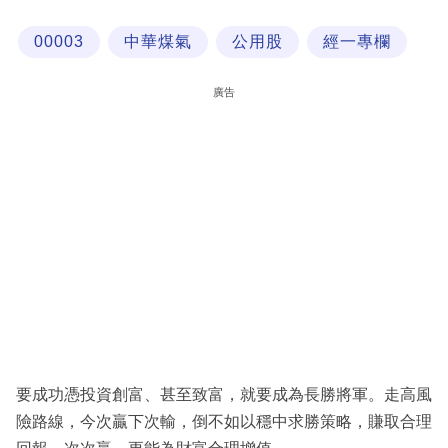
科
00003
中華煤氣
公用股
經一專欄
技
職
廣告
場
生
活
時
事
專
欄
訂
閱
要成功憑投資創富、甚至致富，就要成為長勝將軍。走高風
專
險路線，今次贏下次輸，倒不如以穩中求勝策略，賺取合理
區