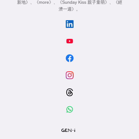
新地》
、
《more》
、
《Sunday Kiss 親子童萌》
、
《經
濟一週》
。