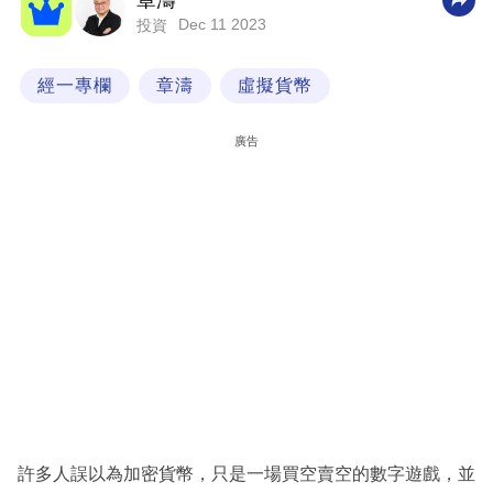
章濤
Dec 11 2023
投資
科
技
經一專欄
章濤
虛擬貨幣
職
場
廣告
生
活
時
事
專
欄
訂
閱
專
許多人誤以為加密貨幣，只是一場買空賣空的數字遊戲，並
區