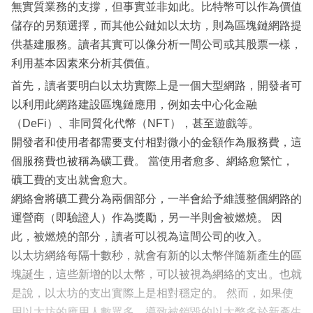
無實質業務的支撐，但事實並非如此。比特幣可以作為價值
儲存的另類選擇，而其他公鏈如以太坊，則為區塊鏈網路提
供基建服務。讀者其實可以像分析一間公司或其股票一樣，
利用基本因素來分析其價值。
首先，讀者要明白以太坊實際上是一個大型網路，開發者可
以利用此網路建設區塊鏈應用，例如去中心化金融
（DeFi）、非同質化代幣（NFT），甚至遊戲等。
開發者和使用者都需要支付相對微小的金額作為服務費，這
個服務費也被稱為礦工費。 當使用者愈多、網絡愈繁忙，
礦工費的支出就會愈大。
網絡會將礦工費分為兩個部分，一半會給予維護整個網路的
運營商（即驗證人）作為獎勵，另一半則會被燃燒。 因
此，被燃燒的部分，讀者可以視為這間公司的收入。
以太坊網絡每隔十數秒，就會有新的以太幣伴隨新產生的區
塊誕生，這些新增的以太幣，可以被視為網絡的支出。也就
是說，以太坊的支出實際上是相對穩定的。 然而，如果使
用以太坊的應用人數眾多，導致被銷毀的以太幣多於新產生