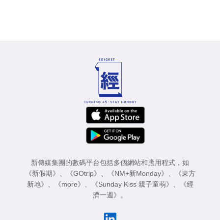
新傳媒集團的數碼平台包括多個網站和應用程式，如
《新假期》
、
《GOtrip》
、
《NM+新Monday》
、
《東方
新地》
、
《more》
、
《Sunday Kiss 親子童萌》
、
《經
濟一週》
。