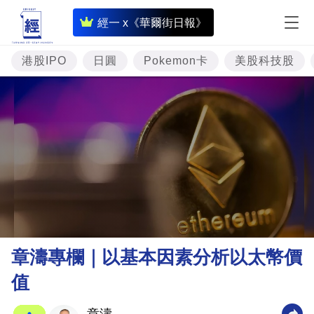
即
經一 x《華爾街日報》
時
財
港股IPO
日圓
Pokemon卡
美股科技股
經
專
題
投
資
樓
市
理
章濤專欄｜以基本因素分析以太幣價
財
值
商
業