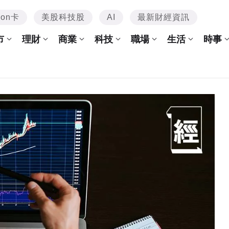
mon卡
美股科技股
AI
最新財經資訊
市
理財
商業
科技
職場
生活
時事