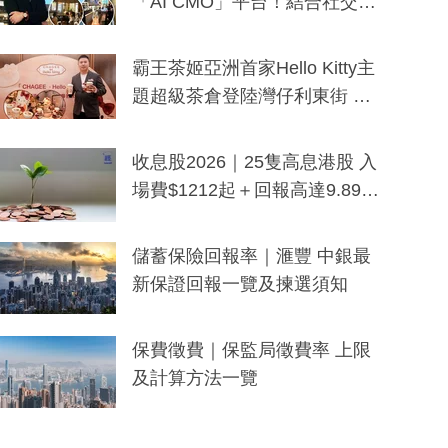
「AI CMO」平台！結合社交聆
聽與廣東話大模型 助中小企數
分鐘生成「貼地」宣傳短片
霸王茶姬亞洲首家Hello Kitty主
題超級茶倉登陸灣仔利東街 推
出首創「伯爵紅茶色」Hello Kitt
y及香港限定特調系列
收息股2026｜25隻高息港股 入
場費$1212起＋回報高達9.89
厘！持續更新
儲蓄保險回報率｜滙豐 中銀最
新保證回報一覽及揀選須知
保費徵費｜保監局徵費率 上限
及計算方法一覽