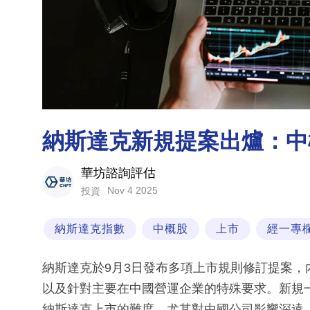
納斯達克新規提案出爐：中
華坊諮詢評估
Nov 4 2025
投資
納斯達克指數
中概股
上市
經一專
納斯達克於9月3日發布多項上市規則修訂提案
以及針對主要在中國營運企業的特殊要求。新規
納斯達克上市的難度，尤其對中國公司影響深遠