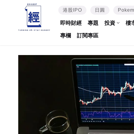
港股IPO
日圓
Poke
即時財經
專題
投資
樓
專欄
訂閱專區