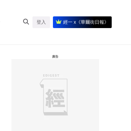
登入
經一 x《華爾街日報》
廣告