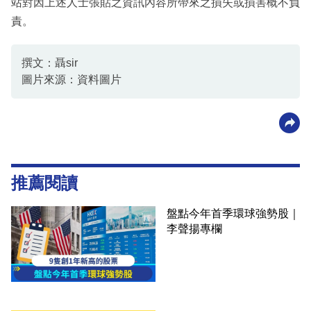
站對因上述人士張貼之資訊內容所帶來之損失或損害概不負
責。
撰文：聶sir
圖片來源：資料圖片
推薦閱讀
盤點今年首季環球強勢股｜
李聲揚專欄