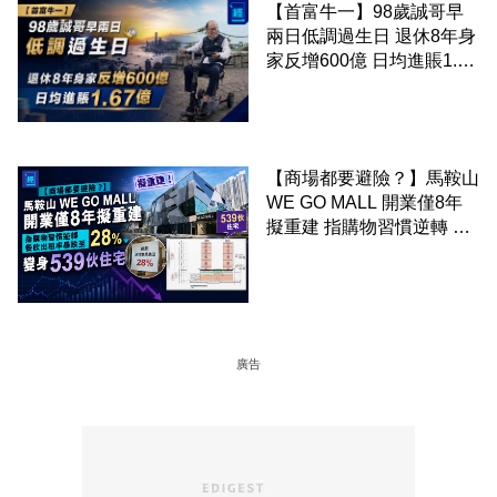
【首富牛一】98歲誠哥早
兩日低調過生日 退休8年身
家反增600億 日均進賬1.67
億
【商場都要避險？】馬鞍山
WE GO MALL 開業僅8年
擬重建 指購物習慣逆轉 餐
飲出租率暴跌至 28% 變身
539伙住宅
廣告