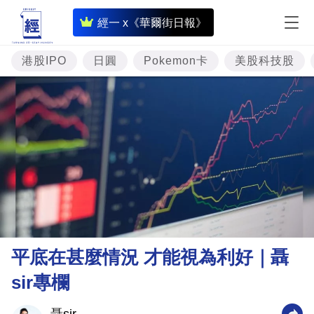
即
經一 x《華爾街日報》
時
財
港股IPO
日圓
Pokemon卡
美股科技股
經
專
題
投
資
樓
市
理
平底在甚麼情況 才能視為利好｜聶
財
sir專欄
商
業