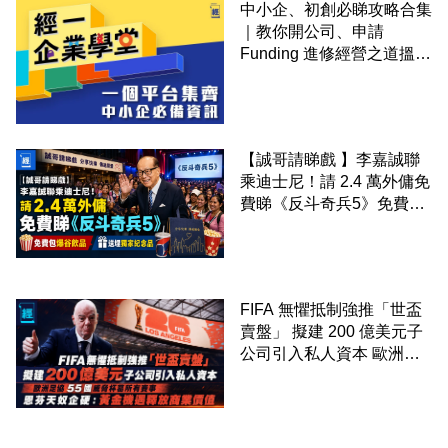
中小企、初創必睇攻略合集
｜教你開公司、申請
Funding 進修經營之道搵大
錢！
【誠哥請睇戲 】李嘉誠聯
乘迪士尼！請 2.4 萬外傭免
費睇《反斗奇兵5》免費包
爆谷飲品 送埋獨家紀念品
FIFA 無懼抵制強推「世盃
賣盤」 擬建 200 億美元子
公司引入私人資本 歐洲足
協 55 國威脅杯葛所有賽事
恩芬天奴企硬：黃金機遇釋
放商業價值