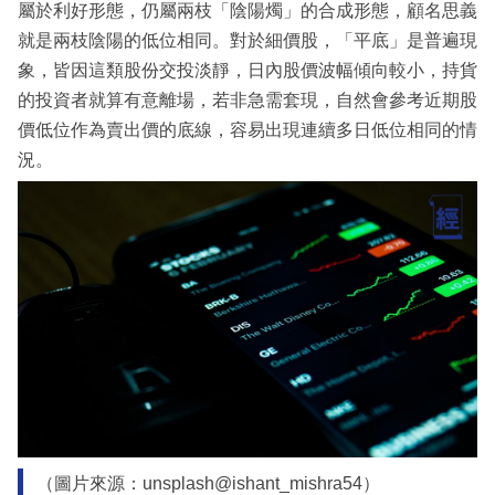
屬於利好形態，仍屬兩枝「陰陽燭」的合成形態，顧名思義
就是兩枝陰陽的低位相同。對於細價股，「平底」是普遍現
象，皆因這類股份交投淡靜，日內股價波幅傾向較小，持貨
的投資者就算有意離場，若非急需套現，自然會參考近期股
價低位作為賣出價的底線，容易出現連續多日低位相同的情
況。
（圖片來源：unsplash@ishant_mishra54）