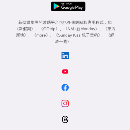
新傳媒集團的數碼平台包括多個網站和應用程式，如
《新假期》
、
《GOtrip》
、
《NM+新Monday》
、
《東方
新地》
、
《more》
、
《Sunday Kiss 親子童萌》
、
《經
濟一週》
。