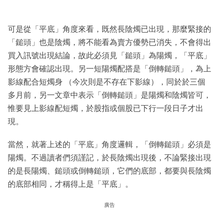
可是從「平底」角度來看，既然長陰燭已出現，那麼緊接的
「鎚頭」也是陰燭，將不能看為賣方優勢已消失，不會得出
買入訊號出現結論，故此必須見「鎚頭」為陽燭，「平底」
形態方會確認出現。另一短陽燭配搭是「倒轉鎚頭」，為上
影線配合短燭身 （今次則是不存在下影線），同於於三個
多月前，另一文章中表示「倒轉鎚頭」是陽燭和陰燭皆可，
惟要見上影線配短燭，於股指或個股已下行一段日子才出
現。
當然，就著上述的「平底」角度邏輯，「倒轉鎚頭」必須是
陽燭。不過讀者們須謹記，於長陰燭出現後，不論緊接出現
的是長陽燭、鎚頭或倒轉鎚頭，它們的底部，都要與長陰燭
的底部相同，才稱得上是「平底」。
廣告