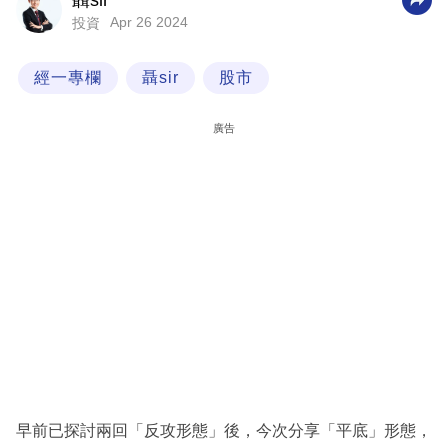
聶sir
Apr 26 2024
投資
科
技
經一專欄
聶sir
股市
職
場
廣告
生
活
時
事
專
欄
訂
閱
專
早前已探討兩回「反攻形態」後，今次分享「平底」形態，
區