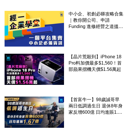
中小企、初創必睇攻略合集
｜教你開公司、申請
Funding 進修經營之道搵大
錢！
【晶片荒殺到】iPhone 18
Pro料加價最多$1,560！首
部蘋果摺機天價$1.56萬起
【首富牛一】98歲誠哥早
兩日低調過生日 退休8年身
家反增600億 日均進賬1.67
億