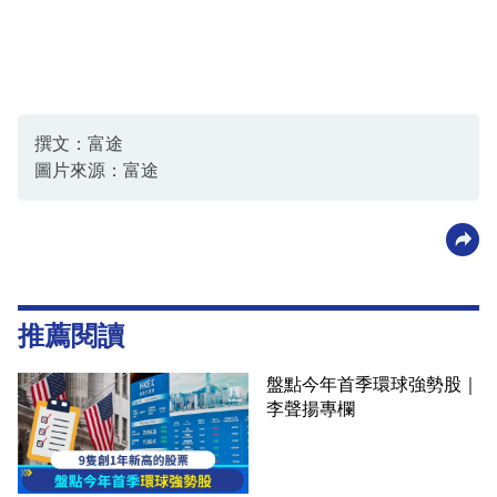
撰文：富途
圖片來源：富途
推薦閱讀
盤點今年首季環球強勢股｜
李聲揚專欄