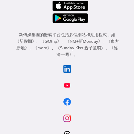
新傳媒集團的數碼平台包括多個網站和應用程式，如
《新假期》
、
《GOtrip》
、
《NM+新Monday》
、
《東方
新地》
、
《more》
、
《Sunday Kiss 親子童萌》
、
《經
濟一週》
。