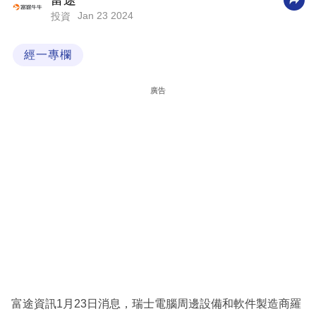
富途
Jan 23 2024
投資
科
技
經一專欄
職
場
廣告
生
活
時
事
專
欄
訂
閱
專
富途資訊1月23日消息，瑞士電腦周邊設備和軟件製造商羅
區