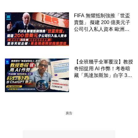
FIFA 無懼抵制強推「世盃
賣盤」 擬建 200 億美元子
公司引入私人資本 歐洲足
協 55 國威脅杯葛所有賽事
恩芬天奴企硬：黃金機遇釋
放商業價值
【全班幾乎全軍覆沒】教授
奇招捉用 AI 作弊！考卷暗
藏「馬達加斯加」白字 35
學生 32 人抄 ChatGPT 斷
正
廣告