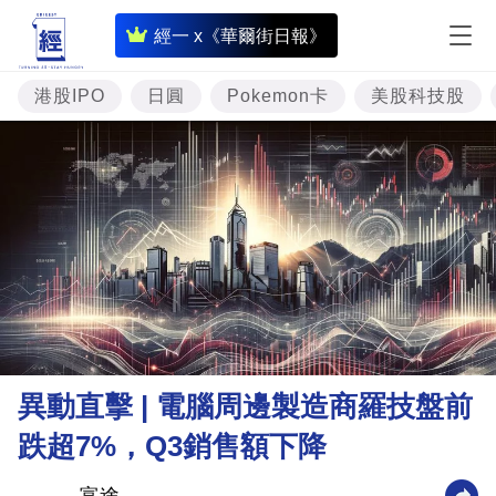
即
經一 x《華爾街日報》
時
財
港股IPO
日圓
Pokemon卡
美股科技股
經
專
題
投
資
樓
市
理
異動直擊 | 電腦周邊製造商羅技盤前
財
跌超7%，Q3銷售額下降
商
業