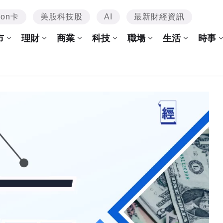
mon卡
美股科技股
AI
最新財經資訊
市
理財
商業
科技
職場
生活
時事