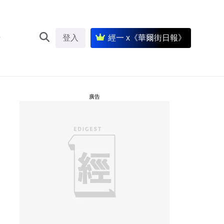
登入
經一 x《華爾街日報》
廣告