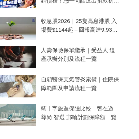
銷債務！憑一句話道出捐款初
衷：加州26萬人接獲免債通知、
一度被誤當詐騙手段
收息股2026｜25隻高息港股 入
場費$1144起＋回報高達9.93
厘！持續更新
人壽保險保單繼承｜受益人 遺
產承辦分別及流程一覽
自願醫保支氣管炎索償｜住院保
障範圍及申請流程一覽
藍十字旅遊保險比較｜智在遊
尊尚 智選 郵輪計劃保障額一覽