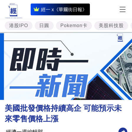
即
經一 x《華爾街日報》
時
財
港股IPO
日圓
Pokemon卡
美股科技股
經
專
題
投
資
樓
市
理
美國批發價格持續高企 可能預示未
財
來零售價格上漲
商
業