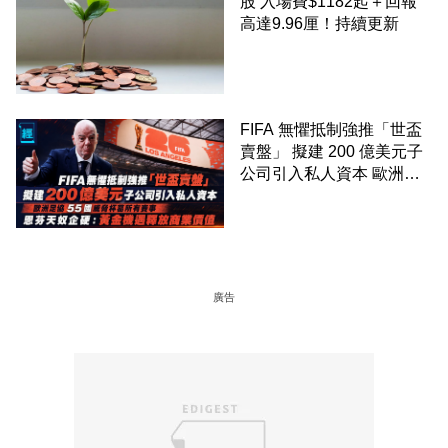
股 入場費$1182起＋回報
高達9.96厘！持續更新
FIFA 無懼抵制強推「世盃
賣盤」 擬建 200 億美元子
公司引入私人資本 歐洲足
協 55 國威脅杯葛所有賽事
恩芬天奴企硬：黃金機遇釋
放商業價值
廣告