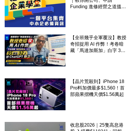
｜教你開公司、申請
Funding 進修經營之道搵大
錢！
【全班幾乎全軍覆沒】教授
奇招捉用 AI 作弊！考卷暗
藏「馬達加斯加」白字 35
學生 32 人抄 ChatGPT 斷
正
【晶片荒殺到】iPhone 18
Pro料加價最多$1,560！首
部蘋果摺機天價$1.56萬起
收息股2026｜25隻高息港