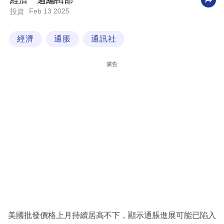
經濟一週編輯部
Feb 13 2025
投資
科
技
經濟
通脹
通訊社
職
場
廣告
生
活
時
事
專
欄
訂
閱
專
美國批發價格上月持續居高不下，顯示通脹進展可能已陷入
區