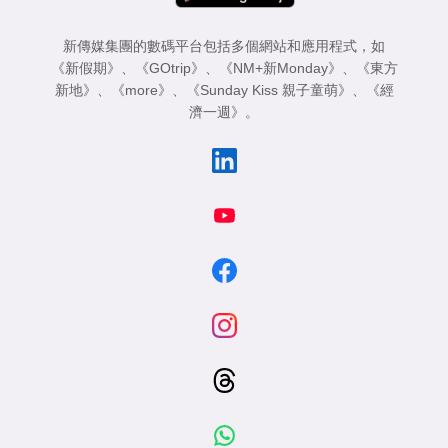
新傳媒集團的數碼平台包括多個網站和應用程式，如
《新假期》
、
《GOtrip》
、
《NM+新Monday》
、
《東方
新地》
、
《more》
、
《Sunday Kiss 親子童萌》
、
《經
濟一週》
。