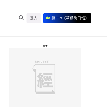
登入
經一 x《華爾街日報》
廣告