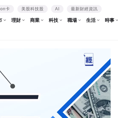
mon卡
美股科技股
AI
最新財經資訊
市
理財
商業
科技
職場
生活
時事