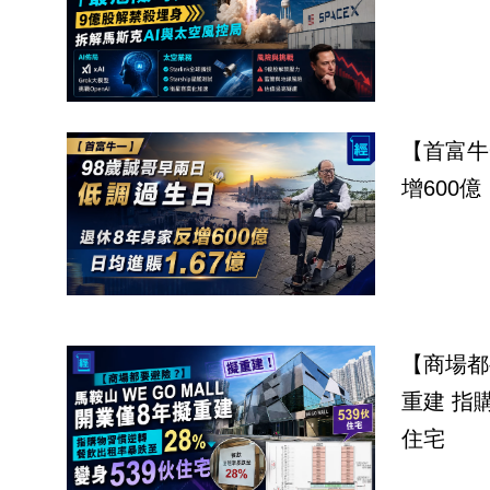
【首富牛
增600億
【商場都
重建 指
住宅