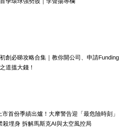
首季環球強勢股｜李聲揚專欄
初創必睇攻略合集｜教你開公司、申請Funding
之道搵大錢！
eX上市首份季績出爐！大摩警告迎「最危險時刻」
禁殺埋身 拆解馬斯克AI與太空風控局