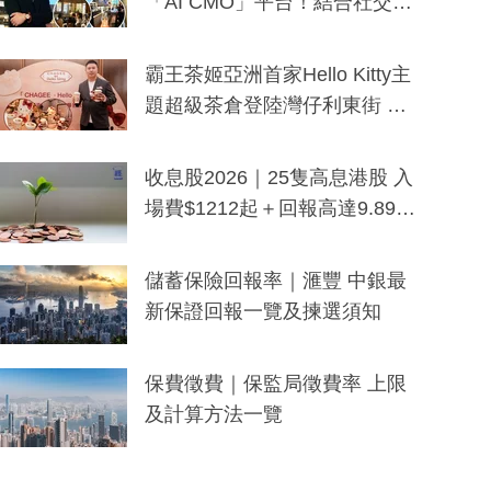
「AI CMO」平台！結合社交聆
聽與廣東話大模型 助中小企數
分鐘生成「貼地」宣傳短片
霸王茶姬亞洲首家Hello Kitty主
題超級茶倉登陸灣仔利東街 推
出首創「伯爵紅茶色」Hello Kitt
y及香港限定特調系列
收息股2026｜25隻高息港股 入
場費$1212起＋回報高達9.89
厘！持續更新
儲蓄保險回報率｜滙豐 中銀最
新保證回報一覽及揀選須知
保費徵費｜保監局徵費率 上限
及計算方法一覽