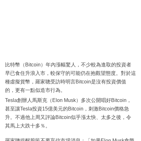
科
技
職
場
生
活
比特幣（Bitcoin）年內漲幅驚人，不少較為進取的投資者
時
早已食住升浪入市，較保守的可能仍在抱觀望態度。對於這
事
種虛擬貨幣，羅家聰受訪時明言Bitcoin是沒有投資價值
的，更有一點似造市行為。
專
Tesla創辦人馬斯克（Elon Musk）多次公開唱好Bitcoin，
欄
甚至讓Tesla投資15億美元的Bitcoin，刺激Bitcoin價格急
訂
升。不過他上周又評論Bitcoin似乎漲太快、太多之後，令
閱
其馬上大跌十多％。
專
區
羅家聰提醒股民不要盲信市場消息：「如果Elon Musk食髓