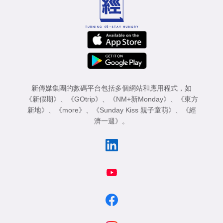
新傳媒集團的數碼平台包括多個網站和應用程式，如
《新假期》
、
《GOtrip》
、
《NM+新Monday》
、
《東方
新地》
、
《more》
、
《Sunday Kiss 親子童萌》
、
《經
濟一週》
。