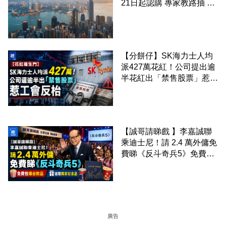
21日起認購 專家教路抽 20
至 30 手 鎖定三年高息
【分餅仔】SK海力士人均
派427萬花紅！公司提出逾
半花紅出「禁售股票」惹工
會反枱
【誠哥請睇戲 】李嘉誠聯
乘迪士尼！請 2.4 萬外傭免
費睇《反斗奇兵5》免費包
爆谷飲品 送埋獨家紀念品
廣告