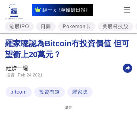
即
經一 x《華爾街日報》
時
財
港股IPO
日圓
Pokemon卡
美股科技股
經
羅家聰認為Bitcoin冇投資價值 但可
專
望衝上20萬元？
題
投
經濟一週
資
Feb 24 2021
投資
樓
bitcoin
投資有道
羅家聰
市
理
廣告
財
商
業