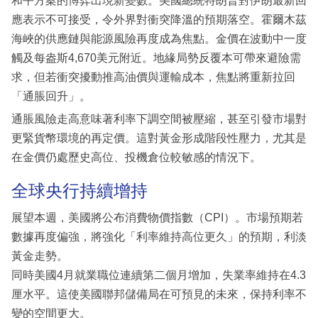
和平方案的博弈出現新變數。美國總統特朗普對伊朗最新回
應表示不可接受，令外界對衝突降溫的預期落空。霍爾木茲
海峽的供應鏈與能源風險再度成為焦點。金價在波動中一度
觸及每盎斯4,670美元附近。地緣局勢反覆本可帶來避險需
求，但若衝突擾動推高油價與運輸成本，焦點將重新拉回
「通脹回升」。
通脹風險走高意味著利率下調空間被壓縮，甚至引發市場對
更緊貨幣環境的再定價。這對黃金形成階段性壓力，尤其是
在金價仍處歷史高位、投機倉位較敏感的情況下。
全球央行持續增持
展望本週，美國將公布消費物價指數（CPI）。市場預期若
數據再度偏強，將強化「利率維持高位更久」的預期，利淡
黃金走勢。
同時美國4月就業職位連續第二個月增加，失業率維持在4.3
厘水平。這使美國聯邦儲備局在可預見的未來，保持利率不
變的空間更大。