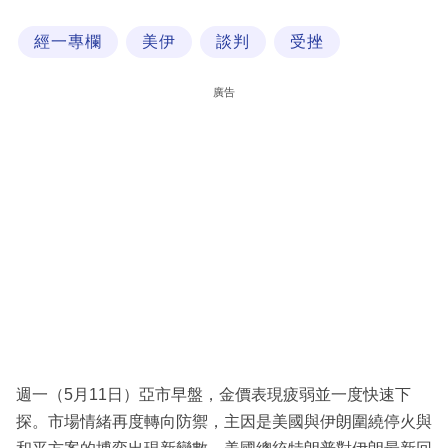
科
經一專欄
美伊
談判
受挫
技
職
廣告
場
生
活
時
事
專
欄
訂
閱
週一（5月11日）亞市早盤，金價表現疲弱並一度快速下
專
探。市場情緒再度轉向防禦，主因是美國與伊朗圍繞停火與
區