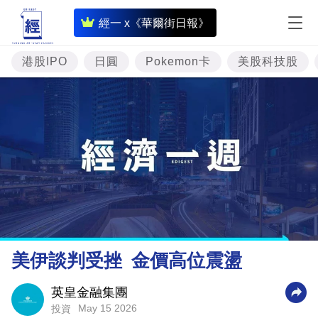
即
經一 x《華爾街日報》
時
財
港股IPO
日圓
Pokemon卡
美股科技股
經
專
題
投
資
樓
市
理
美伊談判受挫 金價高位震盪
財
商
英皇金融集團
May 15 2026
投資
業