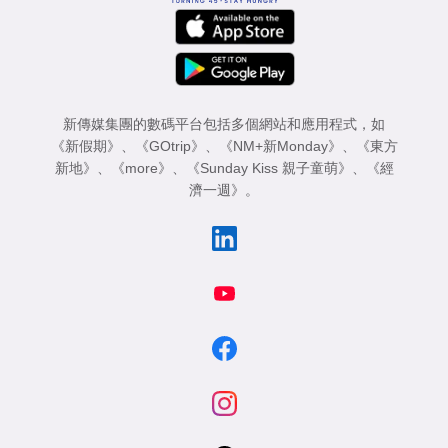
新傳媒集團的數碼平台包括多個網站和應用程式，如
《新假期》
、
《GOtrip》
、
《NM+新Monday》
、
《東方
新地》
、
《more》
、
《Sunday Kiss 親子童萌》
、
《經
濟一週》
。