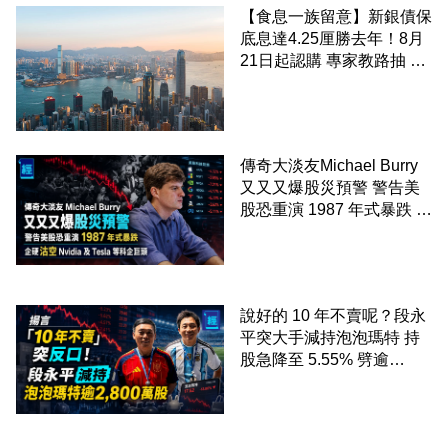
【食息一族留意】新銀債保
底息達4.25厘勝去年！8月
21日起認購 專家教路抽 20
至 30 手 鎖定三年高息
傳奇大淡友Michael Burry
又又又爆股災預警 警告美
股恐重演 1987 年式暴跌 企
硬沽空 Nvidia 及 Tesla 等
科企巨頭
說好的 10 年不賣呢？段永
平突大手減持泡泡瑪特 持
股急降至 5.55% 劈逾
2,800 萬股 4月才入局 上月
剛向網民派定心丸