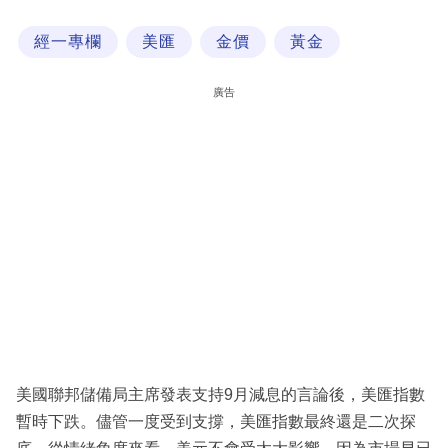
科
經一專欄
美匯
金價
黃金
技
職
廣告
場
生
活
時
事
專
欄
訂
閱
美國聯邦儲備局主席發表支持9月減息的言論後，美匯指數
專
暫時下跌。儘管一度受到支撐，美匯指數最終還是二次探
區