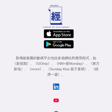
新傳媒集團的數碼平台包括多個網站和應用程式，如
《新假期》
、
《GOtrip》
、
《NM+新Monday》
、
《東方
新地》
、
《more》
、
《Sunday Kiss 親子童萌》
、
《經
濟一週》
。