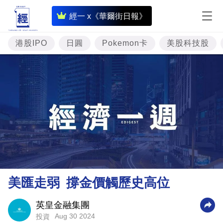
即
經一 x《華爾街日報》
時
財
港股IPO
日圓
Pokemon卡
美股科技股
經
專
題
投
資
樓
市
理
美匯走弱 撐金價觸歷史高位
財
商
英皇金融集團
Aug 30 2024
投資
業