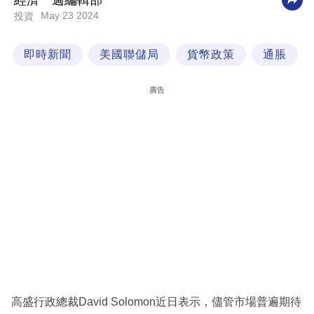
經濟一週編輯部
May 23 2024
投資
科
技
即時新聞
美國聯儲局
貨幣政策
通脹
職
場
廣告
生
活
時
事
專
欄
訂
閱
專
高盛行政總裁David Solomon近日表示，儘管市場普遍期待
區