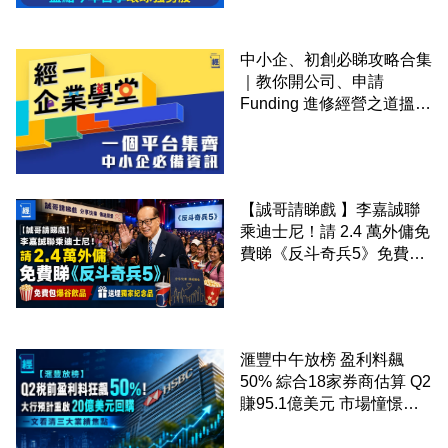
中小企、初創必睇攻略合集
｜教你開公司、申請
Funding 進修經營之道搵大
錢！
【誠哥請睇戲 】李嘉誠聯
乘迪士尼！請 2.4 萬外傭免
費睇《反斗奇兵5》免費包
爆谷飲品 送埋獨家紀念品
滙豐中午放榜 盈利料飆
50% 綜合18家券商估算 Q2
賺95.1億美元 市場憧憬重
啟20億美元回購 一文看清
三大業績焦點