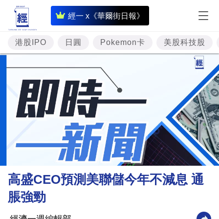
即
經一 x《華爾街日報》
時
財
港股IPO
日圓
Pokemon卡
美股科技股
經
專
題
投
資
樓
市
理
高盛CEO預測美聯儲今年不減息 通
財
脹強勁
商
業