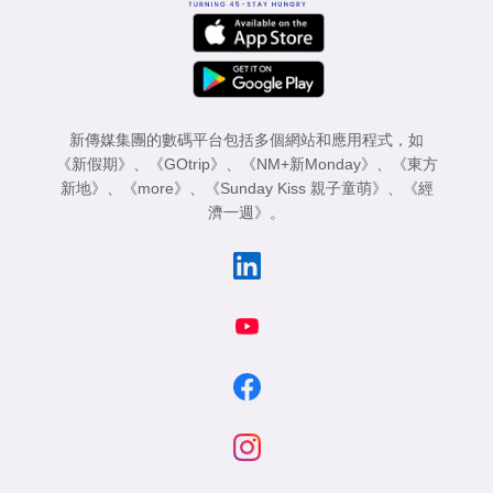
新傳媒集團的數碼平台包括多個網站和應用程式，如
《新假期》
、
《GOtrip》
、
《NM+新Monday》
、
《東方
新地》
、
《more》
、
《Sunday Kiss 親子童萌》
、
《經
濟一週》
。