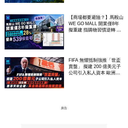
【商場都要避險？】馬鞍山
WE GO MALL 開業僅8年
擬重建 指購物習慣逆轉 餐
飲出租率暴跌至 28% 變身
539伙住宅
FIFA 無懼抵制強推「世盃
賣盤」 擬建 200 億美元子
公司引入私人資本 歐洲足
協 55 國威脅杯葛所有賽事
恩芬天奴企硬：黃金機遇釋
放商業價值
廣告