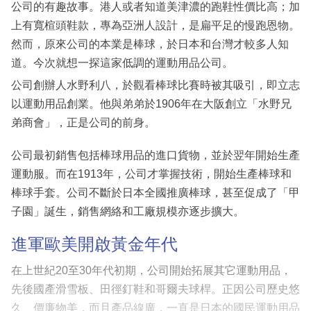
公司的有趣故事。港人或者知道美津濃的跑鞋性價比高；加
上有寬楦頭鞋款，專為亞洲人設計，是扁平足的慢跑恩物。
然而，原來公司的本業是棒球，於日本和台灣才較多人知
道。今次就想一探這家低調的運動用品公司。
公司創辦人水野利八，於觀看棒球比賽時被其吸引，即立志
以運動用品創業。他與弟弟於1906年在大阪創立「水野兄
弟商會」，正是公司的前身。
公司最初銷售包括棒球用品的進口貨物，並於翌年開始生產
運動服。而在1913年，公司才掌握技術，開始生產棒球和
棒球手套。公司不斷於日本全國推廣棒球，甚至促成了「甲
子園」誕生，銷售網絡和工廠規模亦逐步擴大。
進軍歐美開啟黃金年代
在上世紀20至30年代初期，公司開始拓展其它運動用品，
先後國產滑雪板、田徑釘鞋和哥爾夫球桿。正因公司歷史悠
久、價廉物美，而且產品線廣，一直是日本的國民運動用品