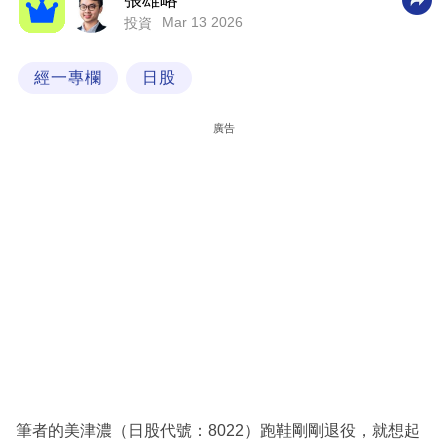
張雄略
Mar 13 2026
投資
科
技
經一專欄
日股
職
場
廣告
生
活
時
事
專
欄
訂
閱
專
筆者的美津濃（日股代號：8022）跑鞋剛剛退役，就想起
區