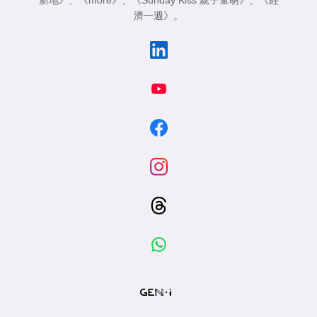
新地》
、
《more》
、
《Sunday Kiss 親子童萌》
、
《經
濟一週》
。