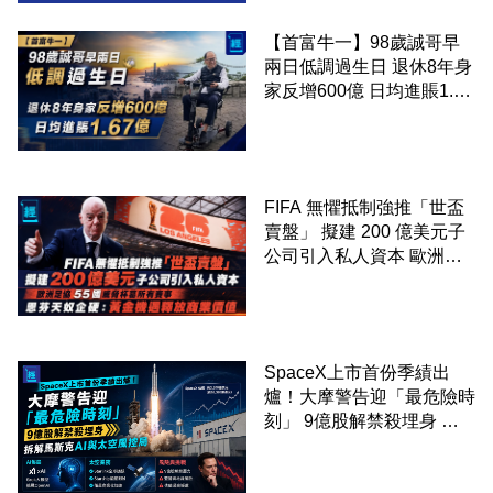
【首富牛一】98歲誠哥早
兩日低調過生日 退休8年身
家反增600億 日均進賬1.67
億
FIFA 無懼抵制強推「世盃
賣盤」 擬建 200 億美元子
公司引入私人資本 歐洲足
協 55 國威脅杯葛所有賽事
恩芬天奴企硬：黃金機遇釋
放商業價值
SpaceX上市首份季績出
爐！大摩警告迎「最危險時
刻」 9億股解禁殺埋身 拆
解馬斯克AI與太空風控局