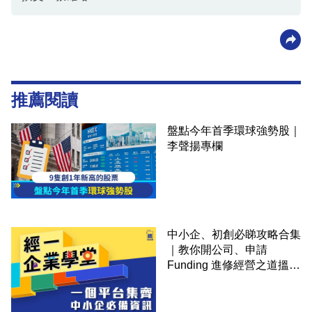
推薦閱讀
盤點今年首季環球強勢股｜
李聲揚專欄
中小企、初創必睇攻略合集
｜教你開公司、申請
Funding 進修經營之道搵大
錢！