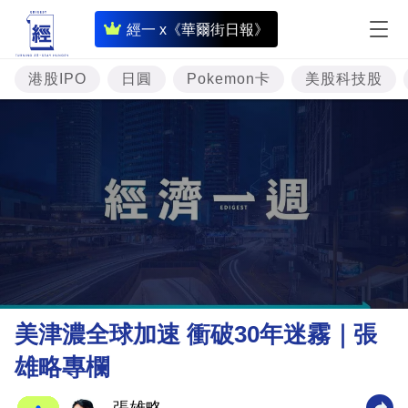
即
經一 x《華爾街日報》
時
財
港股IPO
日圓
Pokemon卡
美股科技股
經
專
題
投
資
樓
市
理
美津濃全球加速 衝破30年迷霧｜張
財
雄略專欄
商
業