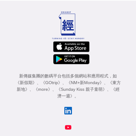
新傳媒集團的數碼平台包括多個網站和應用程式，如
《新假期》
、
《GOtrip》
、
《NM+新Monday》
、
《東方
新地》
、
《more》
、
《Sunday Kiss 親子童萌》
、
《經
濟一週》
。