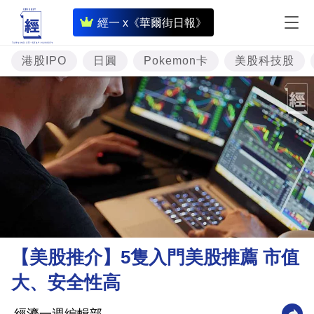
即
經一 x《華爾街日報》
時
財
港股IPO
日圓
Pokemon卡
美股科技股
經
專
題
投
資
樓
市
理
【美股推介】5隻入門美股推薦 市值
財
大、安全性高
商
業