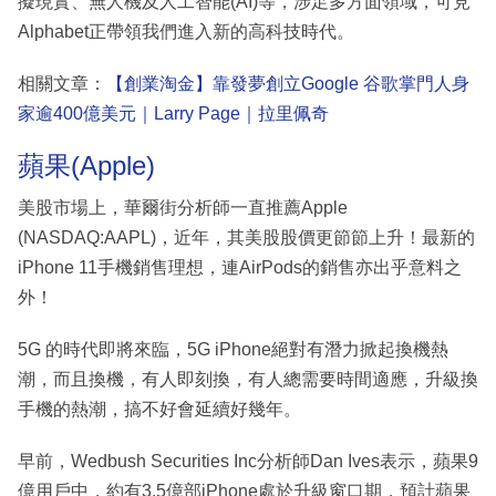
擬現實、無人機及人工智能(AI)等，涉足多方面領域，可見
Alphabet正帶領我們進入新的高科技時代。
相關文章：
【創業淘金】靠發夢創立Google 谷歌掌門人身
家逾400億美元｜Larry Page｜拉里佩奇
蘋果(Apple)
美股市場上，華爾街分析師一直推薦Apple
(NASDAQ:AAPL)，近年，其美股股價更節節上升！最新的
iPhone 11手機銷售理想，連AirPods的銷售亦出乎意料之
外！
5G 的時代即將來臨，5G iPhone絕對有潛力掀起換機熱
潮，而且換機，有人即刻換，有人總需要時間適應，升級換
手機的熱潮，搞不好會延續好幾年。
早前，Wedbush Securities Inc分析師Dan Ives表示，蘋果9
億用戶中，約有3.5億部iPhone處於升級窗口期，預計蘋果