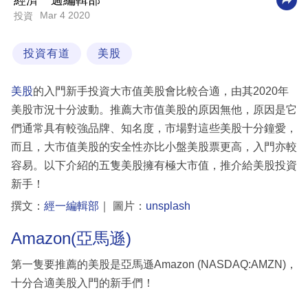
經濟一週編輯部
Mar 4 2020
投資
科
技
投資有道
美股
職
場
美股
的入門新手投資大市值美股會比較合適，由其2020年
生
美股市況十分波動。推薦大市值美股的原因無他，原因是它
活
們通常具有較強品牌、知名度，市場對這些美股十分鐘愛，
而且，大市值美股的安全性亦比小盤美股票更高，入門亦較
時
容易。以下介紹的五隻美股擁有極大市值，推介給美股投資
事
新手！
專
撰文：
經一編輯部
｜ 圖片：
unsplash
欄
Amazon(亞馬遜)
訂
第一隻要推薦的美股是亞馬遜Amazon (NASDAQ:AMZN)，
閱
十分合適美股入門的新手們！
專
區