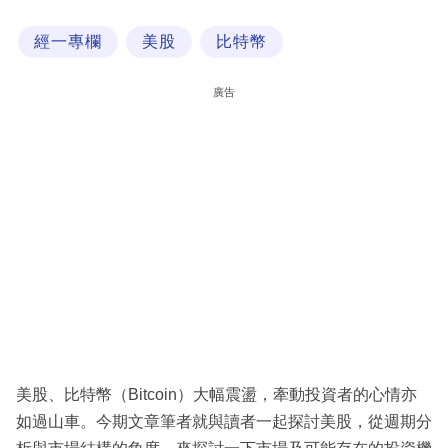
科
經一專欄
美股
比特幣
技
職
廣告
場
生
活
時
事
專
欄
訂
閱
美股、比特幣（Bitcoin）大幅震盪，牽動投資者的心情亦
專
如過山車。今期文章筆者就與讀者一起探討美股，從週期分
區