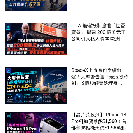
億
FIFA 無懼抵制強推「世盃
賣盤」 擬建 200 億美元子
公司引入私人資本 歐洲足
協 55 國威脅杯葛所有賽事
恩芬天奴企硬：黃金機遇釋
放商業價值
SpaceX上市首份季績出
爐！大摩警告迎「最危險時
刻」 9億股解禁殺埋身 拆
解馬斯克AI與太空風控局
【晶片荒殺到】iPhone 18
Pro料加價最多$1,560！首
部蘋果摺機天價$1.56萬起