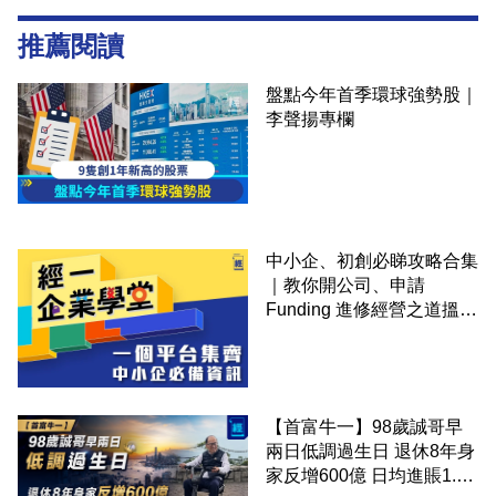
推薦閱讀
盤點今年首季環球強勢股｜
李聲揚專欄
中小企、初創必睇攻略合集
｜教你開公司、申請
Funding 進修經營之道搵大
錢！
【首富牛一】98歲誠哥早
兩日低調過生日 退休8年身
家反增600億 日均進賬1.67