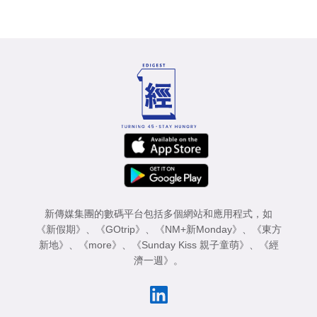
新傳媒集團的數碼平台包括多個網站和應用程式，如
《新假期》
、
《GOtrip》
、
《NM+新Monday》
、
《東方
新地》
、
《more》
、
《Sunday Kiss 親子童萌》
、
《經
濟一週》
。