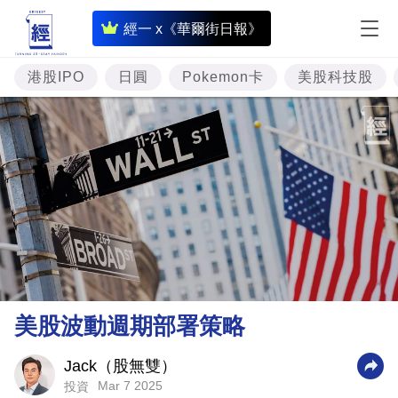
即
經一 x《華爾街日報》
時
財
港股IPO
日圓
Pokemon卡
美股科技股
經
專
題
投
資
樓
市
理
美股波動週期部署策略
財
商
Jack（股無雙）
Mar 7 2025
投資
業