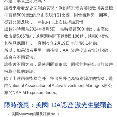
不過，事實上如此嗎？
讀者來看看歷史回測的表現：例如將恐懼貪婪指數與美國標
準普爾500指數的歷史表現作對比圖，則會看到另一回事。
從對比圖反映，一年以内，上次錄得該恐懼
讀數的時間為2024年8月5日，當時標普500指數，由高位
收市價5,667點，以兩週時間下跌到5,186點，跌幅8.48%。
其後見底回升，一直到今年2月19日收市價6,144點。
所以，如果讀者用另一個指標，AAII散戶投資者情緒指數，
或會有不同看法。
該指數不同之處，是使用問卷形式，同樣能夠得出目前散戶
極為悲觀的結論。
除了上述兩個指標之外，筆者另外也為特別關注的指標，是
由National Association of Active Investment Managers所公
布的NAAIM Exposure Index。
限時優惠：美國FDA認證 激光生髮頭盔
美國amazon鎖量及評價No. 1