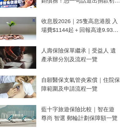
銷債務！憑一句話道出捐款初
衷：加州26萬人接獲免債通知、
一度被誤當詐騙手段
收息股2026｜25隻高息港股 入
場費$1144起＋回報高達9.93
厘！持續更新
人壽保險保單繼承｜受益人 遺
產承辦分別及流程一覽
自願醫保支氣管炎索償｜住院保
障範圍及申請流程一覽
藍十字旅遊保險比較｜智在遊
尊尚 智選 郵輪計劃保障額一覽