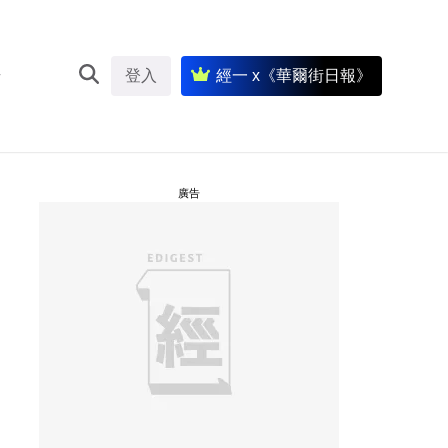
登入
經一 x《華爾街日報》
廣告