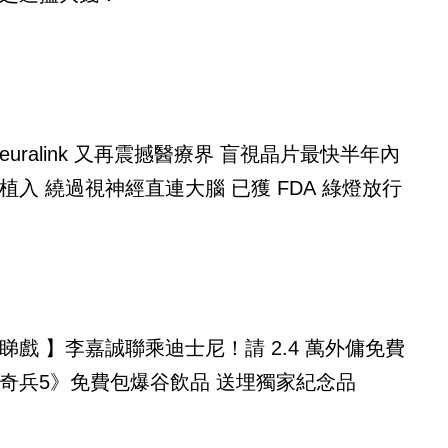
alink 又再震撼醫療界 盲視晶片最快半年內
植入 繞過視神經直連大腦 已獲 FDA 綠燈放行
睇戲 】李嘉誠聯乘迪士尼！請 2.4 萬外傭免費
奇兵5》免費包爆谷飲品 送埋獨家紀念品