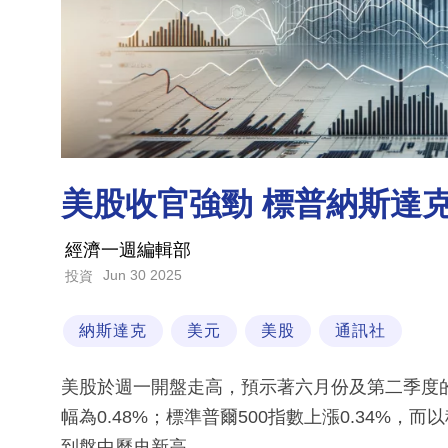
美股收官強勁 標普納斯達
經濟一週編輯部
Jun 30 2025
投資
納斯達克
美元
美股
通訊社
美股於週一開盤走高，預示著六月份及第二季度的
幅為0.48%；標準普爾500指數上漲0.34%，
到盤中歷史新高。