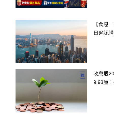
【食息一
日起認購 
收息股2
9.93厘