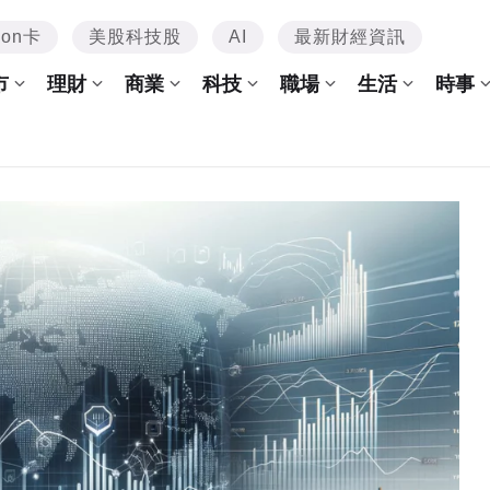
mon卡
美股科技股
AI
最新財經資訊
市
理財
商業
科技
職場
生活
時事