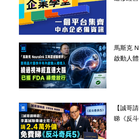
馬斯克 Neur
啟動人體
【誠哥請
睇《反斗