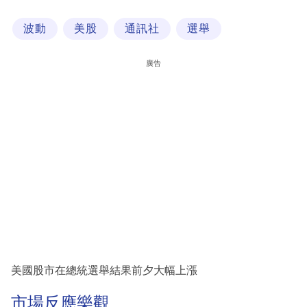
科
波動
美股
通訊社
選舉
技
職
廣告
場
生
活
時
事
專
欄
訂
閱
美國股市在總統選舉結果前夕大幅上漲
專
市場反應樂觀
區