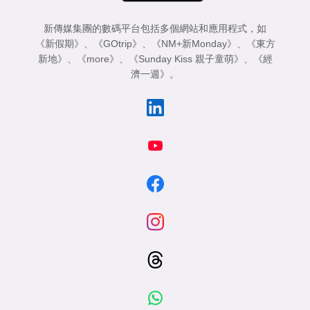
新傳媒集團的數碼平台包括多個網站和應用程式，如
《新假期》
、
《GOtrip》
、
《NM+新Monday》
、
《東方
新地》
、
《more》
、
《Sunday Kiss 親子童萌》
、
《經
濟一週》
。