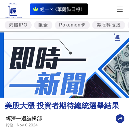
即
經一 x《華爾街日報》
時
財
港股IPO
匯金
Pokemon卡
美股科技股
經
專
題
投
資
樓
市
理
美股大漲 投資者期待總統選舉結果
財
商
經濟一週編輯部
Nov 6 2024
投資
業