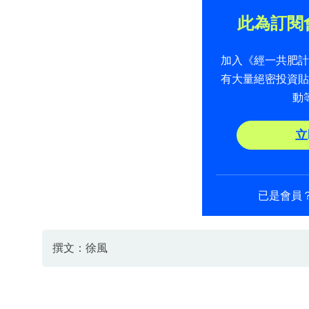
此為訂閱
加入《經一共肥
有大量絕密投資
動
立
已是會員
撰文：徐風