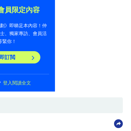
會員限定內容
計劃》即睇足本內容！仲
貼士、獨家專訪、會員活
等緊你！
即訂閲
？
登入閱讀全文