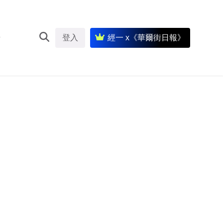
登入
經一 x《華爾街日報》