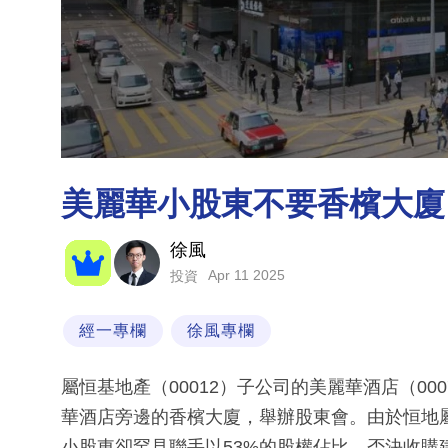
美麗華小股東不要香檳大廈
徐風
Apr 11 2025
投資
經一專欄
徐風專欄
屬恒基地產（00012）子公司的美麗華酒店（0
華酒店旁邊的香檳大廈，舉辦股東會。由於恒地
小股東卻罕見聯手以53%的股權佔比，否決收購