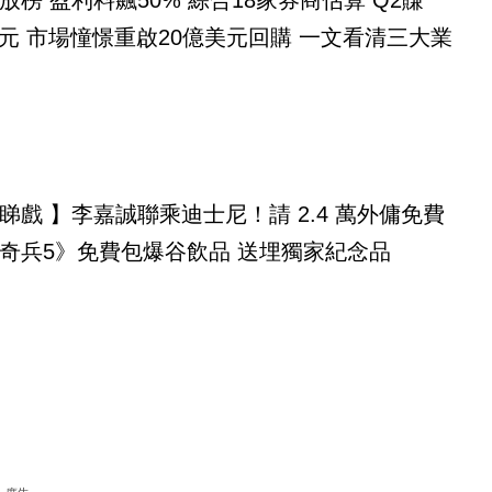
放榜 盈利料飆50% 綜合18家券商估算 Q2賺
億美元 市場憧憬重啟20億美元回購 一文看清三大業
睇戲 】李嘉誠聯乘迪士尼！請 2.4 萬外傭免費
奇兵5》免費包爆谷飲品 送埋獨家紀念品