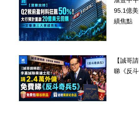
滙豐中午
95.1
績焦點
【誠哥請
睇《反斗