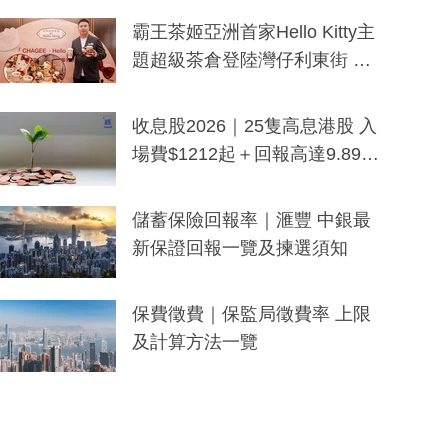
分鐘生成「貼地」宣傳短片
霸王茶姬亞洲首家Hello Kitty主
題超級茶倉登陸灣仔利東街 推
出首創「伯爵紅茶色」Hello Kitt
y及香港限定特調系列
收息股2026｜25隻高息港股 入
場費$1212起＋回報高達9.89
厘！持續更新
儲蓄保險回報率｜滙豐 中銀最
新保證回報一覽及揀選須知
保費徵費｜保監局徵費率 上限
及計算方法一覽