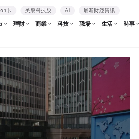
mon卡
美股科技股
AI
最新財經資訊
市
理財
商業
科技
職場
生活
時事