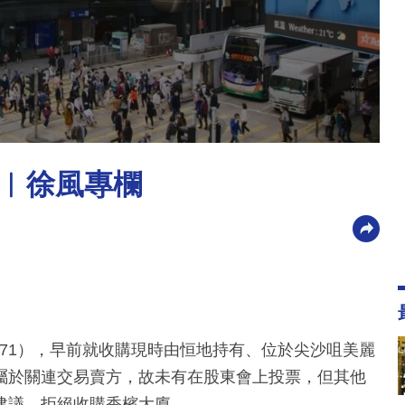
︳徐風專欄
0071），早前就收購現時由恒地持有、位於尖沙咀美麗
屬於關連交易賣方，故未有在股東會上投票，但其他
建議，拒絕收購香檳大廈。