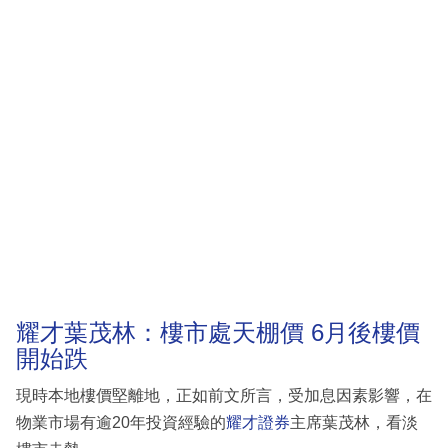
耀才葉茂林：樓市處天棚價 6月後樓價
開始跌
現時本地樓價堅離地，正如前文所言，受加息因素影響，在
物業市場有逾20年投資經驗的
耀才證券
主席葉茂林，看淡