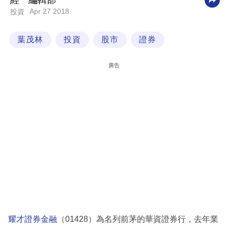
經一編輯部
Apr 27 2018
投資
科
技
葉茂林
投資
股市
證券
職
場
廣告
生
活
時
事
專
欄
訂
閱
專
耀才證券金融
（01428）為名列前茅的華資證券行，去年業
區