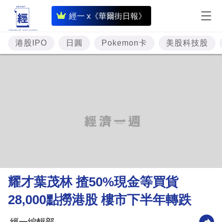
即
經一 x《華爾街日報》
時
財
港股IPO
日圓
Pokemon卡
美股科技股
經
專
題
投
資
樓
市
理
耀才葉茂林 揸50%現金等買貨
財
28,000點撈港股 樓市下半年轉跌
商
業