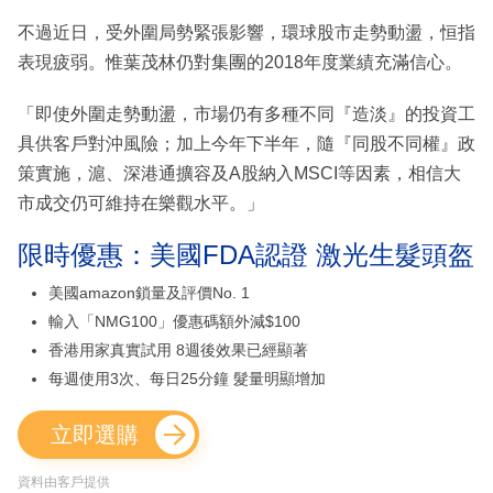
不過近日，受外圍局勢緊張影響，環球股市走勢動盪，恒指
表現疲弱。惟葉茂林仍對集團的2018年度業績充滿信心。
「即使外圍走勢動盪，市場仍有多種不同『造淡』的投資工
具供客戶對沖風險；加上今年下半年，隨『同股不同權』政
策實施，滬、深港通擴容及A股納入MSCI等因素，相信大
市成交仍可維持在樂觀水平。」
限時優惠：美國FDA認證 激光生髮頭盔
美國amazon鎖量及評價No. 1
輸入「NMG100」優惠碼額外減$100
香港用家真實試用 8週後效果已經顯著
每週使用3次、每日25分鐘 髮量明顯增加
立即選購
資料由客戶提供