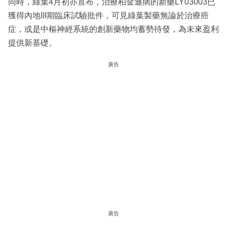
同時，綠葉4月初亦宣布，治療柏金遜病的新藥LY03003已
獲得內地III期臨床試驗批件，可見綠葉製藥無論於治療癌
症，或是中樞神經系統的創新藥物均蓄勢待發，為未來盈利
提供新基礎。
廣告
廣告