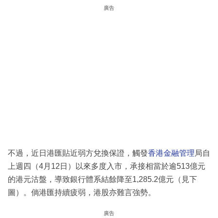
廣告
不過，近日港匯貼近弱方兌換保證，觸發
香港金融管理
局自
上週四（4月12日）以來多度入市，承接相當於逾513億元
的港元沽盤，導致銀行體系結餘降至1,285.2億元（見下
圖）。倘港匯持續疲弱，港股亦難言強勢。
廣告