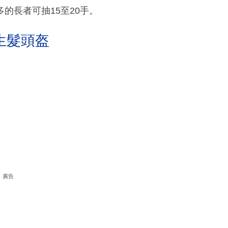
的長者可抽15至20手。
生髮頭盔
廣告