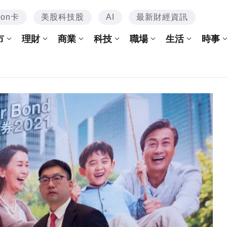
mon卡
美股科技股
AI
最新財經資訊
市
理財
商業
科技
職場
生活
時事