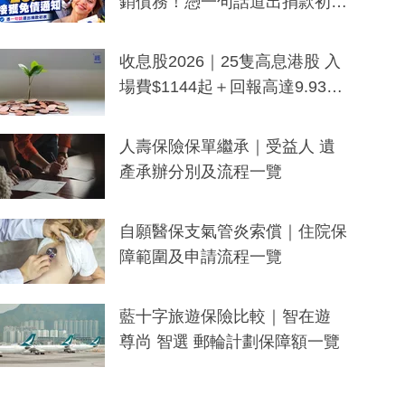
銷債務！憑一句話道出捐款初
衷：加州26萬人接獲免債通知、
一度被誤當詐騙手段
收息股2026｜25隻高息港股 入
場費$1144起＋回報高達9.93
厘！持續更新
人壽保險保單繼承｜受益人 遺
產承辦分別及流程一覽
自願醫保支氣管炎索償｜住院保
障範圍及申請流程一覽
藍十字旅遊保險比較｜智在遊
尊尚 智選 郵輪計劃保障額一覽