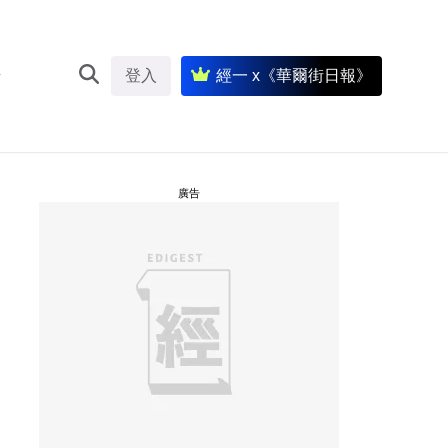
登入
經一 x《華爾街日報》
廣告