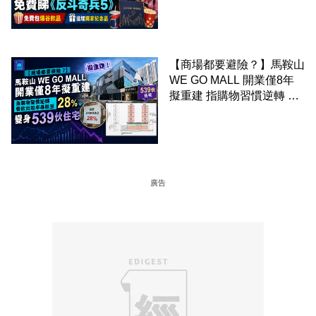
爆谷飲品 送埋獨家紀念品
【商場都要避險？】馬鞍山
WE GO MALL 開業僅8年
擬重建 指購物習慣逆轉 餐
飲出租率暴跌至 28% 變身
539伙住宅
廣告