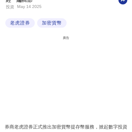
經一編輯部
May 14 2025
投資
科
技
老虎證券
加密貨幣
職
場
廣告
生
活
時
事
專
欄
訂
閱
專
券商老虎證券正式推出加密貨幣提存幣服務，掀起數字投資
區