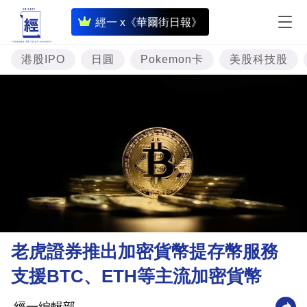
即
經一 x《華爾街日報》
時
財
港股IPO
日圓
Pokemon卡
美股科技股
經
專
題
投
資
樓
市
理
老虎證券推出加密貨幣提存幣服務
財
支援BTC、ETH等主流加密貨幣
商
業