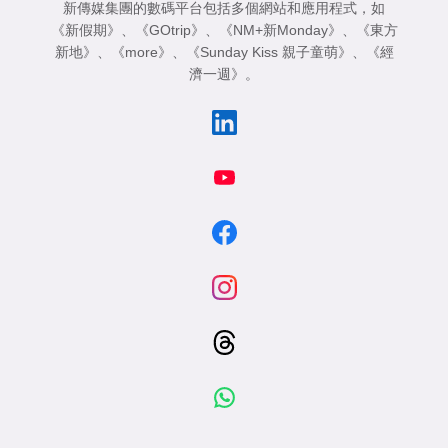
新傳媒集團的數碼平台包括多個網站和應用程式，如
《新假期》
、
《GOtrip》
、
《NM+新Monday》
、
《東方
新地》
、
《more》
、
《Sunday Kiss 親子童萌》
、
《經
濟一週》
。