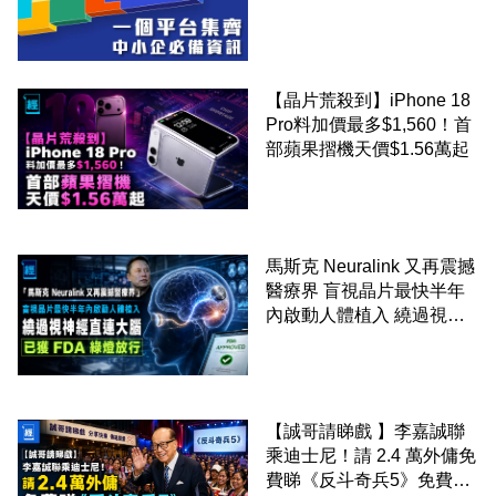
錢！
【晶片荒殺到】iPhone 18
Pro料加價最多$1,560！首
部蘋果摺機天價$1.56萬起
馬斯克 Neuralink 又再震撼
醫療界 盲視晶片最快半年
內啟動人體植入 繞過視神
經直連大腦 已獲 FDA 綠燈
放行
【誠哥請睇戲 】李嘉誠聯
乘迪士尼！請 2.4 萬外傭免
費睇《反斗奇兵5》免費包