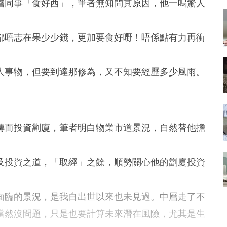
層同事「食好西」，筆者無知問其原因，他一鳴驚人
都唔志在果少少錢，更加要食好嘢！唔係點有力再衝
人事物，但要到達那修為，又不知要經歷多少風雨。
轉而投資劏廈，筆者明白物業市道景況，自然替他擔
及投資之道，「取經」之餘，順勢關心他的劏廈投資
面臨的景況，是我自出世以來也未見過。中層走了不
當然沒問題，只是也要計算未來潛在風險，尤其是生