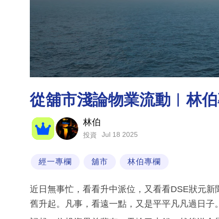
從舖市淺論物業流動︳林伯
林伯
Jul 18 2025
投資
經一專欄
舖市
林伯專欄
近日無事忙，看看升中派位，又看看DSE狀元
舊升起。凡事，看遠一點，又是平平凡凡過日子