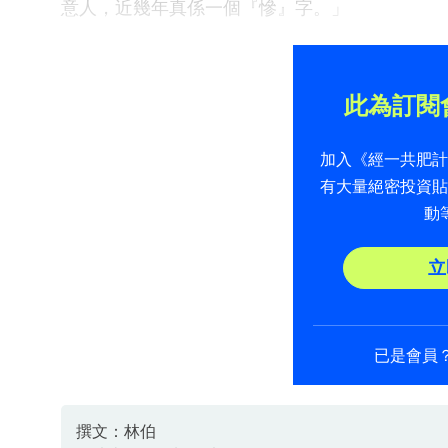
意人，近幾年真係一個『慘』字。」
此為訂閱
加入《經一共肥
有大量絕密投資
動
立
已是會員
撰文：林伯