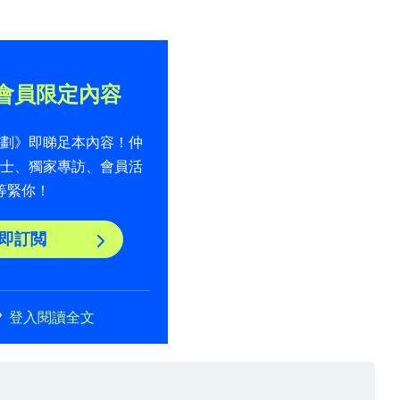
會員限定內容
計劃》即睇足本內容！仲
貼士、獨家專訪、會員活
等緊你！
即訂閲
？
登入閱讀全文