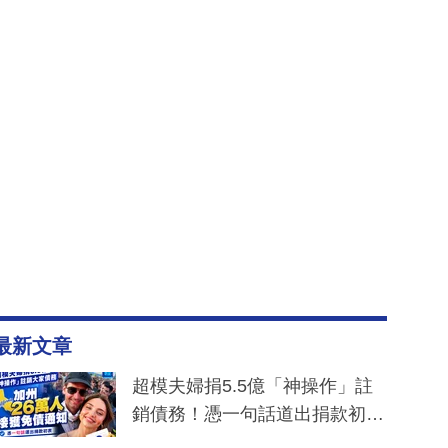
最新文章
超模夫婦捐5.5億「神操作」註
銷債務！憑一句話道出捐款初
衷：加州26萬人接獲免債通知、