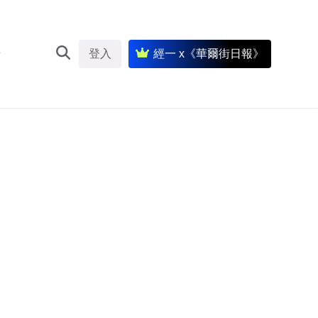
登入
經一 x《華爾街日報》