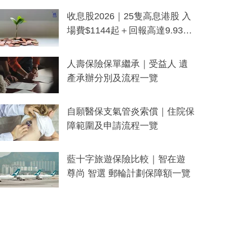
一度被誤當詐騙手段
收息股2026｜25隻高息港股 入
場費$1144起＋回報高達9.93
厘！持續更新
人壽保險保單繼承｜受益人 遺
產承辦分別及流程一覽
自願醫保支氣管炎索償｜住院保
障範圍及申請流程一覽
藍十字旅遊保險比較｜智在遊
尊尚 智選 郵輪計劃保障額一覽