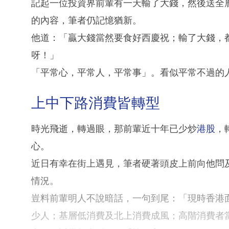
記起一位投資界前輩有一天輸了大錢，然後送全
的內容，筆者仍記憶猶新。
他道：「贏大錢當然要食好西慶祝；輸了大錢，
呀！」
「平常心，平常人，平常事」。看似平常不過的
上中下路消費皆轉型
時光飛逝，轉過眼，那前輩近十年已少炒
港股
，
心。
近日有幸在街上遇見，筆者硬著頭皮上前向他問
情況。
豈料前輩明人不說暗話，一句到尾：「現時香港
少人；基層低消費及北上消費成風；高階消費者