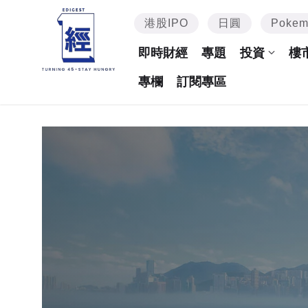
港股IPO
日圓
Poke
即時財經
專題
投資
樓
專欄
訂閱專區