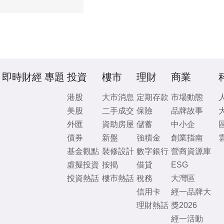
即時財經
專題
投資
樓市
理財
商業
港股
大市消息
定期存款
市場動態
美股
二手成交
保險
品牌故事
外匯
資助房屋
儲蓄
中小企
債券
新盤
強積金
創業指南
基金觀點
裝修設計
數字銀行
營商資源庫
虛擬投資
按揭
借貸
ESG
投資熱話
樓市熱話
稅務
大灣區
信用卡
經一品牌大
理財熱話
獎2026
經一活動