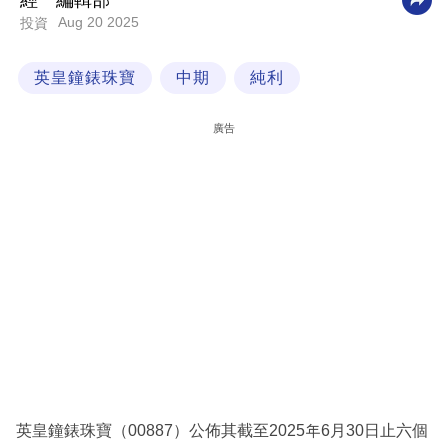
經一編輯部
Aug 20 2025
投資
科
技
英皇鐘錶珠寶
中期
純利
職
場
廣告
生
活
時
事
專
欄
訂
閱
專
英皇鐘錶珠寶（00887）公佈其截至2025年6月30日止六個
區