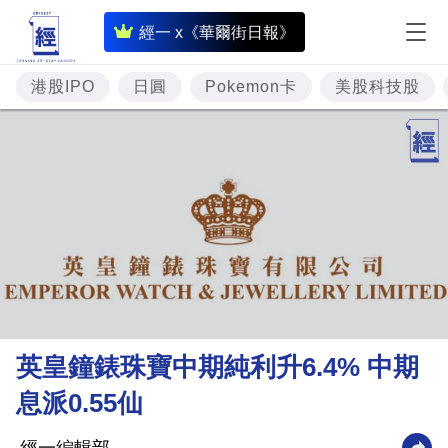
即
經一 x《華爾街日報》
時
財
港股IPO
日圓
Pokemon卡
美股科技股
經
專
題
投
資
樓
市
理
英皇鐘錶珠寶中期純利升6.4% 中期
財
息派0.55仙
商
業