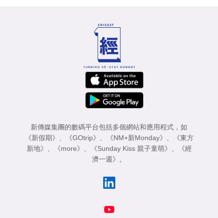
新傳媒集團的數碼平台包括多個網站和應用程式，如
《新假期》
、
《GOtrip》
、
《NM+新Monday》
、
《東方
新地》
、
《more》
、
《Sunday Kiss 親子童萌》
、
《經
濟一週》
。