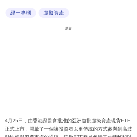
科
經一專欄
虛擬資產
技
職
廣告
場
生
活
時
事
專
欄
訂
閱
4月25日，由香港證監會批准的亞洲首批虛擬資產現貨ETF
專
正式上市，開啟了一個讓投資者以更傳統的方式參與到高波
區