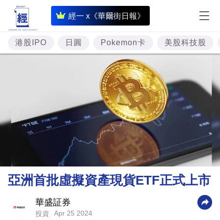
即
經一 x《華爾街日報》
時
財
港股IPO
日圓
Pokemon卡
美股科技股
經
專
題
投
資
樓
市
理
亞洲首批虛擬資產現貨ETF正式上市
財
商
華盛証券
Apr 25 2024
投資
業