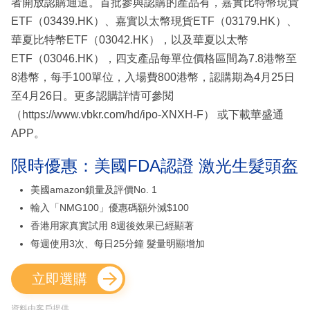
者開放認購通道。首批參與認購的產品有，嘉實比特幣現貨
ETF（03439.HK）、嘉實以太幣現貨ETF（03179.HK）、
華夏比特幣ETF（03042.HK），以及華夏以太幣
ETF（03046.HK），四支產品每單位價格區間為7.8港幣至
8港幣，每手100單位，入場費800港幣，認購期為4月25日
至4月26日。更多認購詳情可參閱
（https://www.vbkr.com/hd/ipo-XNXH-F） 或下載華盛通
APP。
限時優惠：美國FDA認證 激光生髮頭盔
美國amazon鎖量及評價No. 1
輸入「NMG100」優惠碼額外減$100
香港用家真實試用 8週後效果已經顯著
每週使用3次、每日25分鐘 髮量明顯增加
立即選購
資料由客戶提供