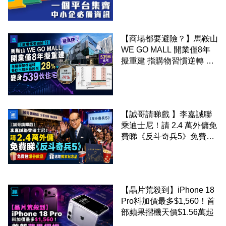
【商場都要避險？】馬鞍山
WE GO MALL 開業僅8年
擬重建 指購物習慣逆轉 餐
飲出租率暴跌至 28% 變身
539伙住宅
【誠哥請睇戲 】李嘉誠聯
乘迪士尼！請 2.4 萬外傭免
費睇《反斗奇兵5》免費包
爆谷飲品 送埋獨家紀念品
【晶片荒殺到】iPhone 18
Pro料加價最多$1,560！首
部蘋果摺機天價$1.56萬起