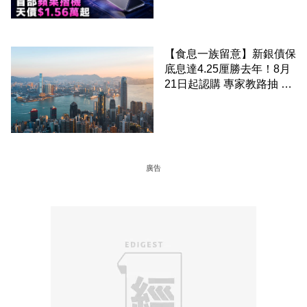
【食息一族留意】新銀債保
底息達4.25厘勝去年！8月
21日起認購 專家教路抽 20
至 30 手 鎖定三年高息
廣告