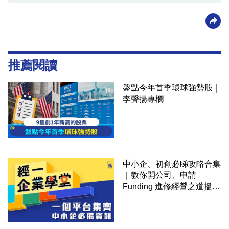
推薦閱讀
盤點今年首季環球強勢股｜
李聲揚專欄
中小企、初創必睇攻略合集
｜教你開公司、申請
Funding 進修經營之道搵大
錢！