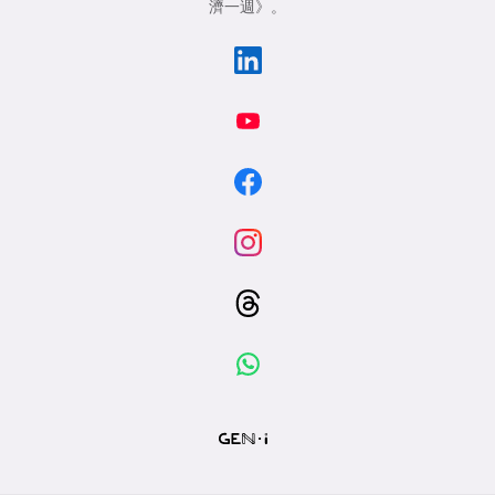
濟一週》
。