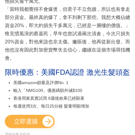
他損失逾千萬元。
「當時我都覺得不會爆煲，但君子不立危牆，所以也有拿走
部分資金。最終真的爆了，拿不到剩下那些。我想大概佔總
資金20%，即大約損失千多萬元，已經是一層樓的價值。」
惟見慣風浪的蔡嘉民，早年也曾試過兩次清倉，今次只損失
20%資金，對他來說也非太傷。撇賬後，他再從新出發。而
他也沒有因此對加密貨幣失去信心，繼續在這個市場尋找機
會。
限時優惠：美國FDA認證 激光生髮頭盔
美國amazon鎖量及評價No. 1
輸入「NMG100」優惠碼額外減$100
香港用家真實試用 8週後效果已經顯著
每週使用3次、每日25分鐘 髮量明顯增加
立即選購
資料由客戶提供