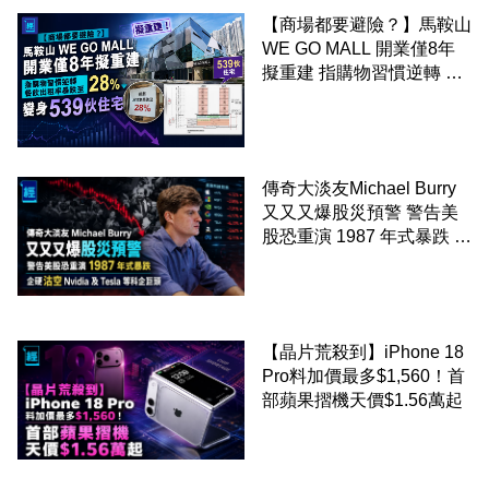
【商場都要避險？】馬鞍山
WE GO MALL 開業僅8年
擬重建 指購物習慣逆轉 餐
飲出租率暴跌至 28% 變身
539伙住宅
傳奇大淡友Michael Burry
又又又爆股災預警 警告美
股恐重演 1987 年式暴跌 企
硬沽空 Nvidia 及 Tesla 等
科企巨頭
【晶片荒殺到】iPhone 18
Pro料加價最多$1,560！首
部蘋果摺機天價$1.56萬起