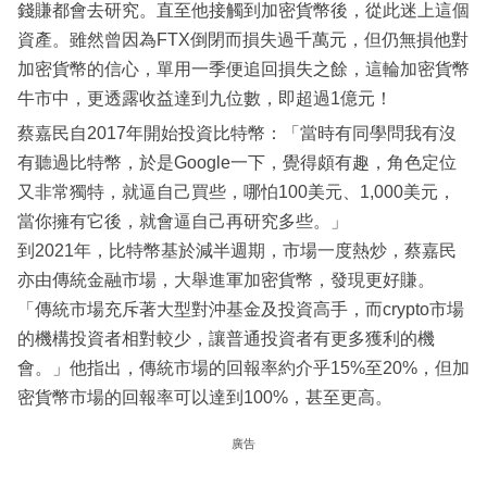
錢賺都會去研究。直至他接觸到加密貨幣後，從此迷上這個
資產。雖然曾因為FTX倒閉而損失過千萬元，但仍無損他對
加密貨幣的信心，單用一季便追回損失之餘，這輪加密貨幣
牛市中，更透露收益達到九位數，即超過1億元！
蔡嘉民自2017年開始投資比特幣：「當時有同學問我有沒
有聽過比特幣，於是Google一下，覺得頗有趣，角色定位
又非常獨特，就逼自己買些，哪怕100美元、1,000美元，
當你擁有它後，就會逼自己再研究多些。」
到2021年，比特幣基於減半週期，市場一度熱炒，蔡嘉民
亦由傳統金融市場，大舉進軍加密貨幣，發現更好賺。
「傳統市場充斥著大型對沖基金及投資高手，而crypto市場
的機構投資者相對較少，讓普通投資者有更多獲利的機
會。」他指出，傳統市場的回報率約介乎15%至20%，但加
密貨幣市場的回報率可以達到100%，甚至更高。
廣告