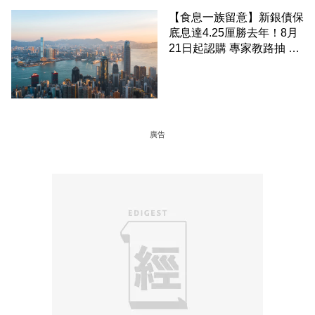
【食息一族留意】新銀債保
底息達4.25厘勝去年！8月
21日起認購 專家教路抽 20
至 30 手 鎖定三年高息
廣告