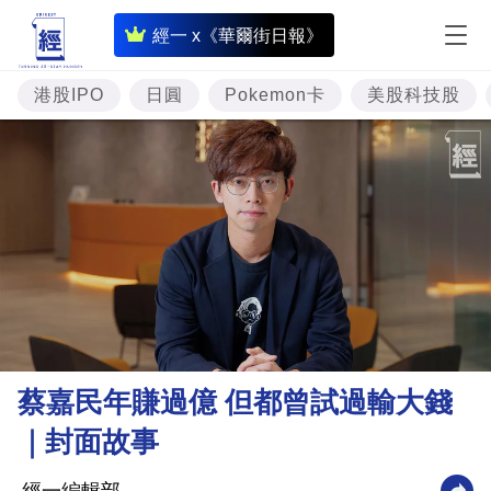
即
經一 x《華爾街日報》
時
財
港股IPO
日圓
Pokemon卡
美股科技股
經
專
題
投
資
樓
市
理
蔡嘉民年賺過億 但都曾試過輸大錢
財
｜封面故事
商
業