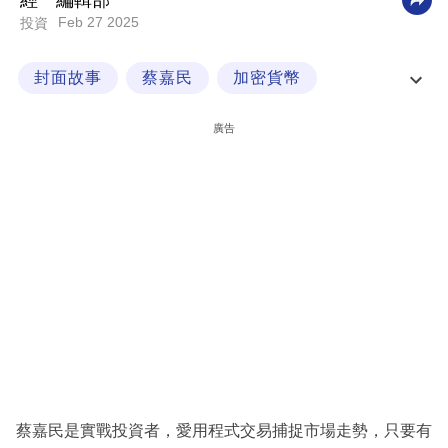
經一編輯部
Feb 27 2025
投資
科
技
封面故事
蔡嘉民
加密貨幣
職
特朗普加持下的加密幣
場
廣告
生
活
時
事
專
欄
訂
閱
專
蔡嘉民是實戰投資者，愛用程式交易捕捉市場走勢，只要有
區