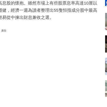
高息股的懷抱。雖然市場上有些股票息率高達10厘以
穩健，經濟一週為讀者整理出55隻恒指成分股中最高
輕易從中揀出財息兼收之選。
廣告