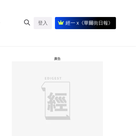
登入
經一 x《華爾街日報》
廣告