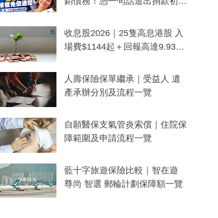
銷債務！憑一句話道出捐款初
衷：加州26萬人接獲免債通知、
一度被誤當詐騙手段
收息股2026｜25隻高息港股 入
場費$1144起＋回報高達9.93
厘！持續更新
人壽保險保單繼承｜受益人 遺
產承辦分別及流程一覽
自願醫保支氣管炎索償｜住院保
障範圍及申請流程一覽
藍十字旅遊保險比較｜智在遊
尊尚 智選 郵輪計劃保障額一覽