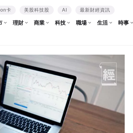
mon卡
美股科技股
AI
最新財經資訊
市
理財
商業
科技
職場
生活
時事