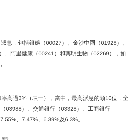
息，包括銀娛（00027）、金沙中國（01928）、
10）、阿里健康（00241）和藥明生物（02269），如
份。
息率高過3%（表一），當中，最高派息的頭10位，全
3988）、交通銀行（03328）、工商銀行
55%、7.47%、6.39%及6.3%。
廣告