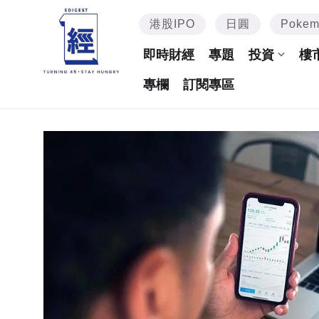
港股IPO
日圓
Poke
即時財經
專題
投資
樓
專欄
訂閱專區