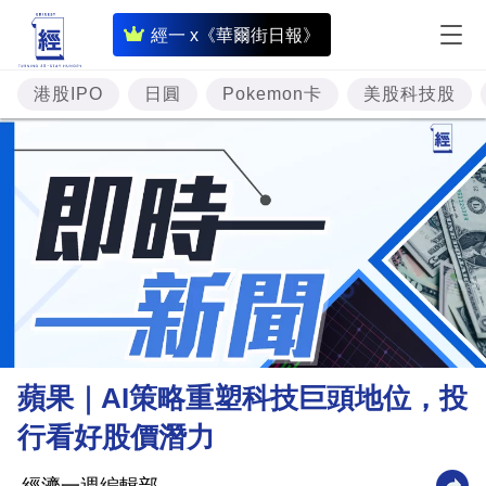
即
經一 x《華爾街日報》
時
財
港股IPO
日圓
Pokemon卡
美股科技股
經
專
題
投
資
樓
市
理
蘋果｜AI策略重塑科技巨頭地位，投
財
行看好股價潛力
商
業