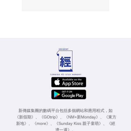
新傳媒集團的數碼平台包括多個網站和應用程式，如
《新假期》
、
《GOtrip》
、
《NM+新Monday》
、
《東方
新地》
、
《more》
、
《Sunday Kiss 親子童萌》
、
《經
濟一週》
。