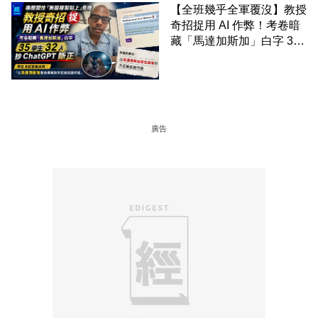
【全班幾乎全軍覆沒】教授
奇招捉用 AI 作弊！考卷暗
藏「馬達加斯加」白字 35
學生 32 人抄 ChatGPT 斷
正
廣告