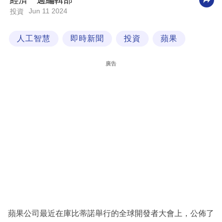
經濟一週編輯部
Jun 11 2024
投資
科
技
人工智慧
即時新聞
投資
蘋果
職
場
廣告
生
活
時
事
專
欄
訂
閱
專
蘋果公司最近在庫比蒂諾舉行的全球開發者大會上，公佈了
區