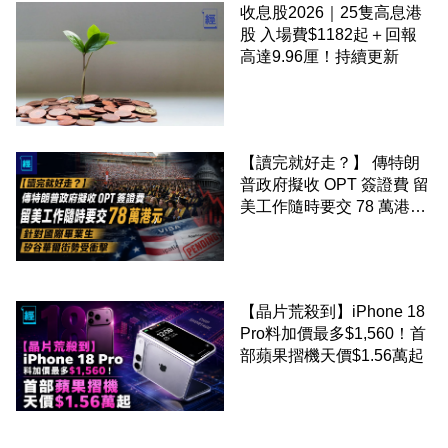
收息股2026｜25隻高息港
股 入場費$1182起＋回報
高達9.96厘！持續更新
【讀完就好走？】 傳特朗
普政府擬收 OPT 簽證費 留
美工作隨時要交 78 萬港元
針對國際畢業生 矽谷華爾
街勢受衝擊
【晶片荒殺到】iPhone 18
Pro料加價最多$1,560！首
部蘋果摺機天價$1.56萬起