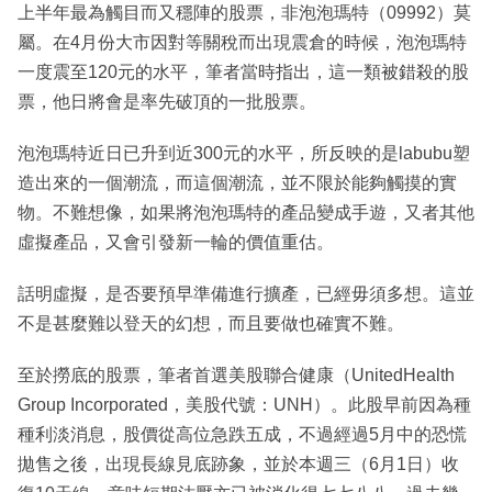
上半年最為觸目而又穩陣的股票，非泡泡瑪特（09992）莫
屬。在4月份大市因對等關稅而出現震倉的時候，泡泡瑪特
一度震至120元的水平，筆者當時指出，這一類被錯殺的股
票，他日將會是率先破頂的一批股票。
泡泡瑪特近日已升到近300元的水平，所反映的是labubu塑
造出來的一個潮流，而這個潮流，並不限於能夠觸摸的實
物。不難想像，如果將泡泡瑪特的產品變成手遊，又者其他
虛擬產品，又會引發新一輪的價值重估。
話明虛擬，是否要預早準備進行擴產，已經毋須多想。這並
不是甚麼難以登天的幻想，而且要做也確實不難。
至於撈底的股票，筆者首選美股聯合健康（UnitedHealth
Group Incorporated，美股代號：UNH）。此股早前因為種
種利淡消息，股價從高位急跌五成，不過經過5月中的恐慌
拋售之後，出現長線見底跡象，並於本週三（6月1日）收