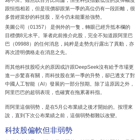
為不濟。雖然以百分比而論，恒生科技指數低位的反彈幅度
跟恒指相若，但是現價卻跟第一季的高位仍有一段距離，很
多曾經當炒的科技股，至今仍未能重拾強勢。
美圖公司（01357） 是例外的一隻，轉眼已經升抵本欄的
目標價8元水平。筆者此前推介此股，完全不知道跟阿里巴
巴（09988）的任何消息，純粹是走勢先行露出了異動，亦
再次證明價格走在消息之先。
而其他科技股啞火的原因或許跟DeepSeek沒有給予市場更
進一步驚喜有關，而科技股在第一季的升勢，卻已透支了對
中國人工智能（AI）發展的一部分預期。除了這原因之外，
阿里巴巴的超弱表現，也確實在拖累著科指。
而阿里這個弱勢，是在5月公布業績之後才開始的。按理來
說，直到下次公布業績之前，這個弱勢都難以改變。
科技股偏軟但非弱勢