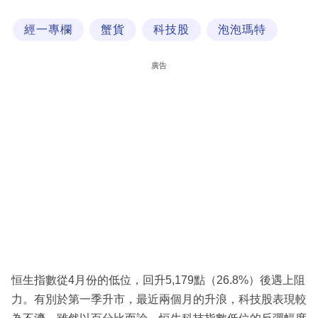
科
經一專欄
蟹貨
科技股
泡泡瑪特
技
職
廣告
場
生
活
時
事
專
欄
訂
閱
恒生指數從4月份的低位，回升5,179點（26.8%）後遇上阻
專
力。有別於第一季升市，最近兩個月的升浪，科技股表現較
區