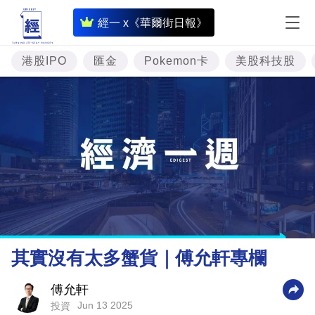
即
經一 x《華爾街日報》
時
財
港股IPO
匯金
Pokemon卡
美股科技股
經
專
題
投
資
樓
市
理
其實沒有太多蟹貨｜傅允軒專欄
財
商
傅允軒
Jun 13 2025
投資
業