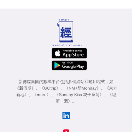
新傳媒集團的數碼平台包括多個網站和應用程式，如
《新假期》
、
《GOtrip》
、
《NM+新Monday》
、
《東方
新地》
、
《more》
、
《Sunday Kiss 親子童萌》
、
《經
濟一週》
。