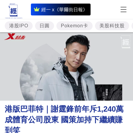
即
經一 x《華爾街日報》
時
財
港股IPO
日圓
Pokemon卡
美股科技股
經
專
題
投
資
樓
市
理
港版巴菲特｜謝霆鋒前年斥1,240萬
財
成體育公司股東 國策加持下繼續賺
商
到笑
業