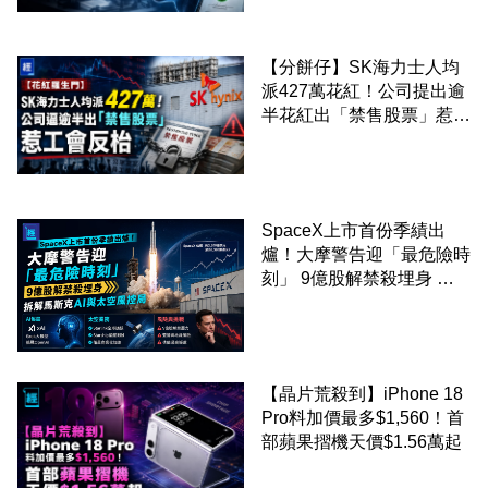
【分餅仔】SK海力士人均
派427萬花紅！公司提出逾
半花紅出「禁售股票」惹工
會反枱
SpaceX上市首份季績出
爐！大摩警告迎「最危險時
刻」 9億股解禁殺埋身 拆
解馬斯克AI與太空風控局
【晶片荒殺到】iPhone 18
Pro料加價最多$1,560！首
部蘋果摺機天價$1.56萬起