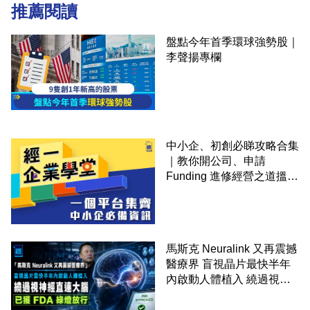
推薦閱讀
盤點今年首季環球強勢股｜
李聲揚專欄
中小企、初創必睇攻略合集
｜教你開公司、申請
Funding 進修經營之道搵大
錢！
馬斯克 Neuralink 又再震撼
醫療界 盲視晶片最快半年
內啟動人體植入 繞過視神
經直連大腦 已獲 FDA 綠燈
放行