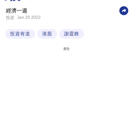
科
經濟一週
技
Jan 20 2022
投資
職
投資有道
港股
謝霆鋒
場
生
廣告
活
時
事
專
欄
訂
閱
專
區