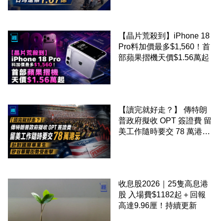
【晶片荒殺到】iPhone 18
Pro料加價最多$1,560！首
部蘋果摺機天價$1.56萬起
【讀完就好走？】 傳特朗
普政府擬收 OPT 簽證費 留
美工作隨時要交 78 萬港元
針對國際畢業生 矽谷華爾
街勢受衝擊
收息股2026｜25隻高息港
股 入場費$1182起＋回報
高達9.96厘！持續更新