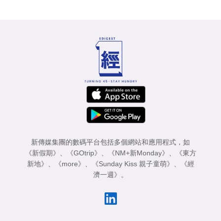
新傳媒集團的數碼平台包括多個網站和應用程式，如
《新假期》
、
《GOtrip》
、
《NM+新Monday》
、
《東方
新地》
、
《more》
、
《Sunday Kiss 親子童萌》
、
《經
濟一週》
。