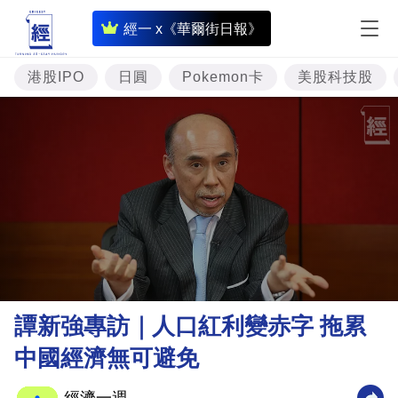
即
經一 x《華爾街日報》
時
財
港股IPO
日圓
Pokemon卡
美股科技股
經
專
題
投
資
樓
市
理
譚新強專訪｜人口紅利變赤字 拖累
財
中國經濟無可避免
商
業