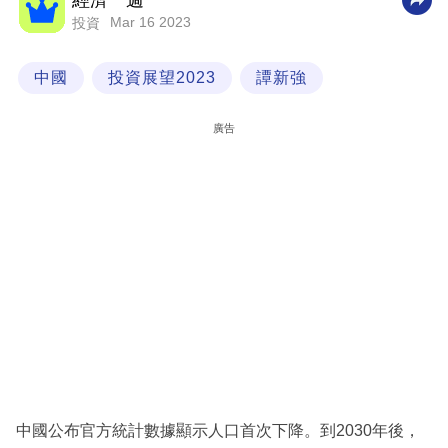
經濟一週
Mar 16 2023
投資
科
技
中國
投資展望2023
譚新強
職
場
廣告
生
活
時
事
專
欄
訂
閱
專
中國公布官方統計數據顯示人口首次下降。到2030年後，
區