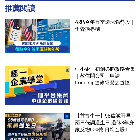
推薦閱讀
盤點今年首季環球強勢股｜
李聲揚專欄
中小企、初創必睇攻略合集
｜教你開公司、申請
Funding 進修經營之道搵大
錢！
【首富牛一】98歲誠哥早
兩日低調過生日 退休8年身
家反增600億 日均進賬1.67
億