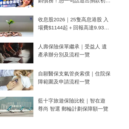
銷債務！憑一句話道出捐款初
衷：加州26萬人接獲免債通知、
一度被誤當詐騙手段
收息股2026｜25隻高息港股 入
場費$1144起＋回報高達9.93
厘！持續更新
人壽保險保單繼承｜受益人 遺
產承辦分別及流程一覽
自願醫保支氣管炎索償｜住院保
障範圍及申請流程一覽
藍十字旅遊保險比較｜智在遊
尊尚 智選 郵輪計劃保障額一覽