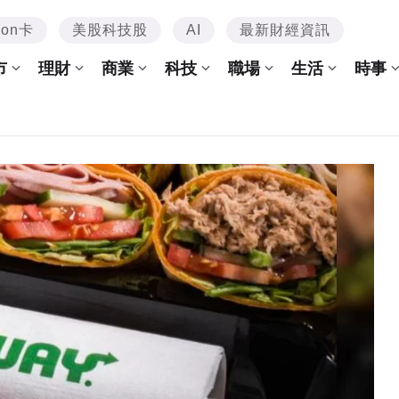
mon卡
美股科技股
AI
最新財經資訊
市
理財
商業
科技
職場
生活
時事