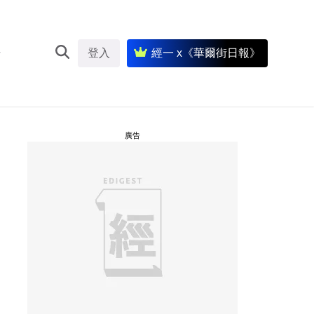
登入
經一 x《華爾街日報》
廣告