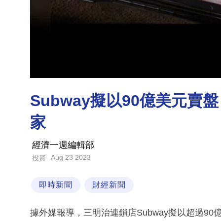
Subway擬以90億美元賣盤，
家
經濟一週編輯部
Aug 23 2023
投資
即時新聞
財經新聞
據外媒報導，三明治連鎖店Subway擬以超過9